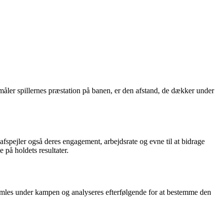
måler spillernes præstation på banen, er den afstand, de dækker under
afspejler også deres engagement, arbejdsrate og evne til at bidrage
e på holdets resultater.
mles under kampen og analyseres efterfølgende for at bestemme den