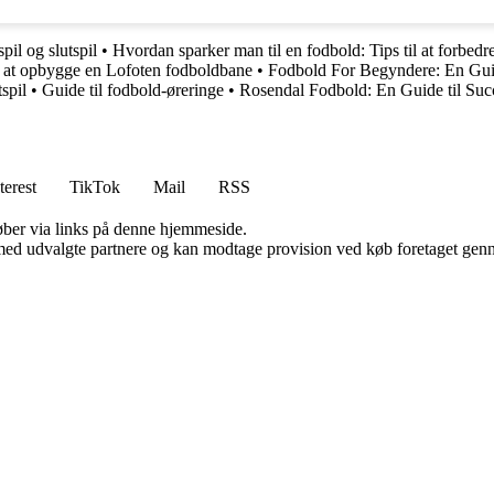
il og slutspil
•
Hvordan sparker man til en fodbold: Tips til at forbedr
l at opbygge en Lofoten fodboldbane
•
Fodbold For Begyndere: En Gui
spil
•
Guide til fodbold-øreringe
•
Rosendal Fodbold: En Guide til Su
terest
TikTok
Mail
RSS
 køber via links på denne hjemmeside.
med udvalgte partnere og kan modtage provision ved køb foretaget gennem