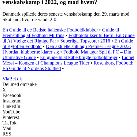
venskabskamp i 2022, og mod hvem?
Danmark spillede deres seneste venskabskamp den 29. marts mod
Skotland, hvor de vandt 2-0.
En Guide til de Bedste Italienske Fodboldklubber
•
Guide til
Fremstilling af Fodbold Muffins
•
Fodboldbukser til Børn: En Guide
til At Vælge det Rigtige Par
•
Superliga Topscorer 2016
•
En Guide
til Bytoften Fodbold
•
Den aktuelle stilling i Premier League 2022:
Hvordan klubberne klarer sig
•
Fodbold Manager Spil til PC – Din
Ultimative Guide
•
En guide til at købe brugte fodboldtrøjer
•
Lionel
Messi – Kongen af Champions League Titler
•
Rosenborg Fodbold:
En Guide til Nordens Stolthed
•
ViaBet.dk
Del med omtanke
X
Facebook
Instagram
LinkedIn
YouTube
Pinterest
TikTok
Mail
RSS