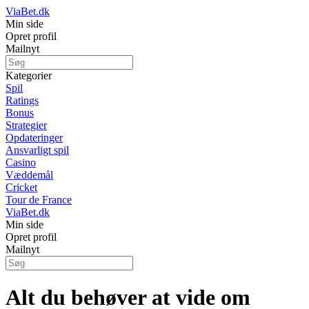
ViaBet.dk
Min side
Opret profil
Mailnyt
Kategorier
Spil
Ratings
Bonus
Strategier
Opdateringer
Ansvarligt spil
Casino
Væddemål
Cricket
Tour de France
ViaBet.dk
Min side
Opret profil
Mailnyt
Alt du behøver at vide om