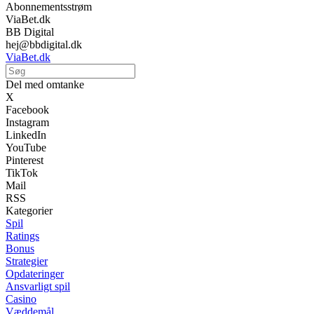
Abonnementsstrøm
ViaBet.dk
BB Digital
hej@bbdigital.dk
ViaBet.dk
Del med omtanke
X
Facebook
Instagram
LinkedIn
YouTube
Pinterest
TikTok
Mail
RSS
Kategorier
Spil
Ratings
Bonus
Strategier
Opdateringer
Ansvarligt spil
Casino
Væddemål