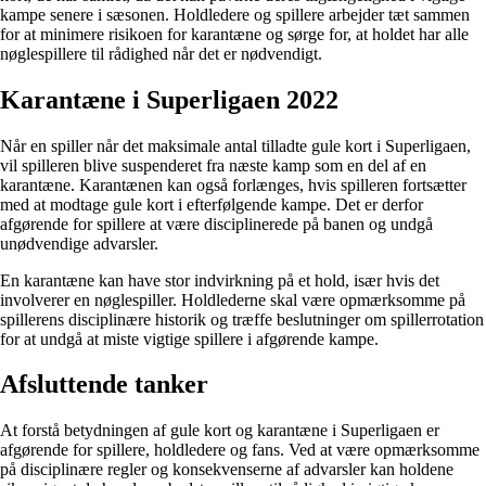
kampe senere i sæsonen. Holdledere og spillere arbejder tæt sammen
for at minimere risikoen for karantæne og sørge for, at holdet har alle
nøglespillere til rådighed når det er nødvendigt.
Karantæne i Superligaen 2022
Når en spiller når det maksimale antal tilladte gule kort i Superligaen,
vil spilleren blive suspenderet fra næste kamp som en del af en
karantæne. Karantænen kan også forlænges, hvis spilleren fortsætter
med at modtage gule kort i efterfølgende kampe. Det er derfor
afgørende for spillere at være disciplinerede på banen og undgå
unødvendige advarsler.
En karantæne kan have stor indvirkning på et hold, især hvis det
involverer en nøglespiller. Holdlederne skal være opmærksomme på
spillerens disciplinære historik og træffe beslutninger om spillerrotation
for at undgå at miste vigtige spillere i afgørende kampe.
Afsluttende tanker
At forstå betydningen af gule kort og karantæne i Superligaen er
afgørende for spillere, holdledere og fans. Ved at være opmærksomme
på disciplinære regler og konsekvenserne af advarsler kan holdene