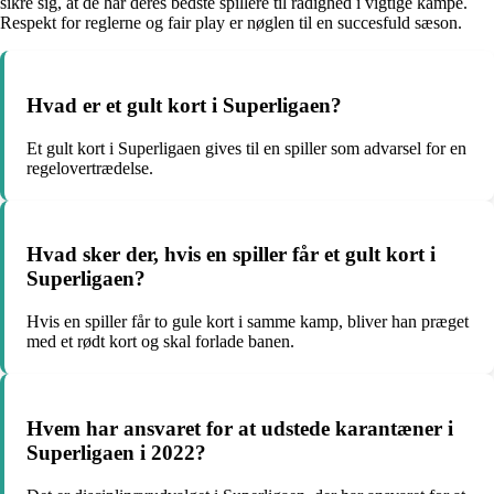
sikre sig, at de har deres bedste spillere til rådighed i vigtige kampe.
Respekt for reglerne og fair play er nøglen til en succesfuld sæson.
Hvad er et gult kort i Superligaen?
Et gult kort i Superligaen gives til en spiller som advarsel for en
regelovertrædelse.
Hvad sker der, hvis en spiller får et gult kort i
Superligaen?
Hvis en spiller får to gule kort i samme kamp, bliver han præget
med et rødt kort og skal forlade banen.
Hvem har ansvaret for at udstede karantæner i
Superligaen i 2022?