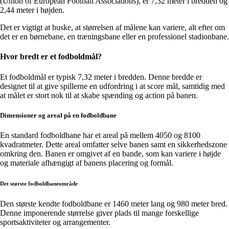
(Union of European Football Associations), er 7,32 meter i bredden og
2,44 meter i højden.
Det er vigtigt at huske, at størrelsen af målene kan variere, alt efter om
det er en børnebane, en træningsbane eller en professionel stadionbane.
Hvor bredt er et fodboldmål?
Et fodboldmål er typisk 7,32 meter i bredden. Denne bredde er
designet til at give spillerne en udfordring i at score mål, samtidig med
at målet er stort nok til at skabe spænding og action på banen.
Dimensioner og areal på en fodboldbane
En standard fodboldbane har et areal på mellem 4050 og 8100
kvadratmeter. Dette areal omfatter selve banen samt en sikkerhedszone
omkring den. Banen er omgivet af en bande, som kan variere i højde
og materiale afhængigt af banens placering og formål.
Det største fodboldbaneområde
Den største kendte fodboldbane er 1460 meter lang og 980 meter bred.
Denne imponerende størrelse giver plads til mange forskellige
sportsaktiviteter og arrangementer.