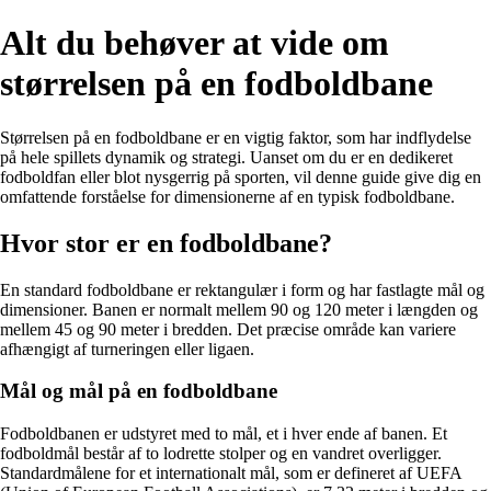
Alt du behøver at vide om
størrelsen på en fodboldbane
Størrelsen på en fodboldbane er en vigtig faktor, som har indflydelse
på hele spillets dynamik og strategi. Uanset om du er en dedikeret
fodboldfan eller blot nysgerrig på sporten, vil denne guide give dig en
omfattende forståelse for dimensionerne af en typisk fodboldbane.
Hvor stor er en fodboldbane?
En standard fodboldbane er rektangulær i form og har fastlagte mål og
dimensioner. Banen er normalt mellem 90 og 120 meter i længden og
mellem 45 og 90 meter i bredden. Det præcise område kan variere
afhængigt af turneringen eller ligaen.
Mål og mål på en fodboldbane
Fodboldbanen er udstyret med to mål, et i hver ende af banen. Et
fodboldmål består af to lodrette stolper og en vandret overligger.
Standardmålene for et internationalt mål, som er defineret af UEFA