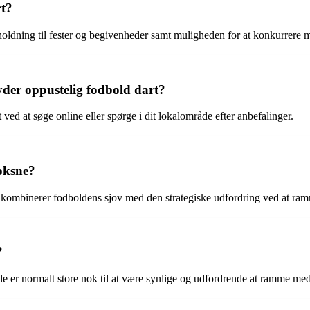
rt?
rholdning til fester og begivenheder samt muligheden for at konkurrere 
yder oppustelig fodbold dart?
ved at søge online eller spørge i dit lokalområde efter anbefalinger.
voksne?
et kombinerer fodboldens sjov med den strategiske udfordring ved at ram
?
n de er normalt store nok til at være synlige og udfordrende at ramme m