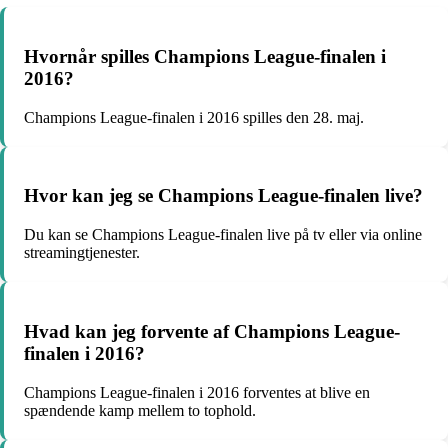
Hvornår spilles Champions League-finalen i
2016?
Champions League-finalen i 2016 spilles den 28. maj.
Hvor kan jeg se Champions League-finalen live?
Du kan se Champions League-finalen live på tv eller via online
streamingtjenester.
Hvad kan jeg forvente af Champions League-
finalen i 2016?
Champions League-finalen i 2016 forventes at blive en
spændende kamp mellem to tophold.