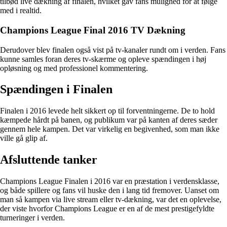
tilbød live dækning af finalen, hvilket gav fans mulighed for at følge
med i realtid.
Champions League Final 2016 TV Dækning
Derudover blev finalen også vist på tv-kanaler rundt om i verden. Fans
kunne samles foran deres tv-skærme og opleve spændingen i høj
opløsning og med professionel kommentering.
Spændingen i Finalen
Finalen i 2016 levede helt sikkert op til forventningerne. De to hold
kæmpede hårdt på banen, og publikum var på kanten af deres sæder
gennem hele kampen. Det var virkelig en begivenhed, som man ikke
ville gå glip af.
Afsluttende tanker
Champions League Finalen i 2016 var en præstation i verdensklasse,
og både spillere og fans vil huske den i lang tid fremover. Uanset om
man så kampen via live stream eller tv-dækning, var det en oplevelse,
der viste hvorfor Champions League er en af de mest prestigefyldte
turneringer i verden.