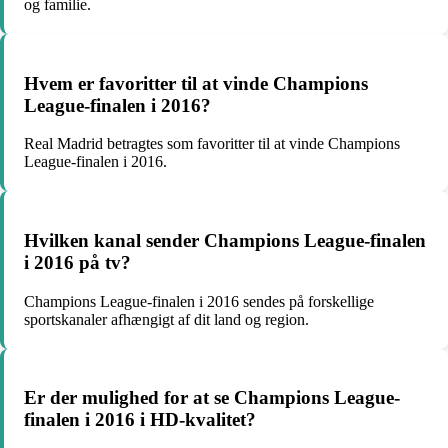
og familie.
Hvem er favoritter til at vinde Champions
League-finalen i 2016?
Real Madrid betragtes som favoritter til at vinde Champions
League-finalen i 2016.
Hvilken kanal sender Champions League-finalen
i 2016 på tv?
Champions League-finalen i 2016 sendes på forskellige
sportskanaler afhængigt af dit land og region.
Er der mulighed for at se Champions League-
finalen i 2016 i HD-kvalitet?