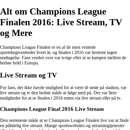
Alt om Champions League
Finalen 2016: Live Stream, TV
og Mere
Champions League Finalen er en af de mest ventede
sportsbegivenheder hvert år, og finalen i 2016 var bestemt ingen
undtagelse. Fans verden over var ivrige efter at se kampen mellem de
bedste hold i Europa.
Live Stream og TV
For fans, der ikke havde mulighed for at være til stede på stadion, var
live stream og tv den bedste måde at følge med på. Der var flere
muligheder for at se finalen i 2016 enten via live stream eller på tv.
Champions League Final 2016 Live Stream
Den nemmeste måde at se Champions League Finalen live var at finde
en pålidelig live stream. Mange sportswebsites og streamingtjenester