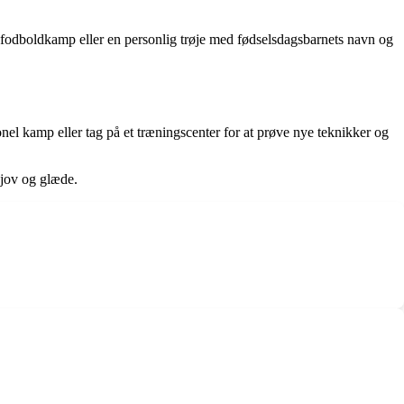
l en fodboldkamp eller en personlig trøje med fødselsdagsbarnets navn og
ionel kamp eller tag på et træningscenter for at prøve nye teknikker og
 sjov og glæde.