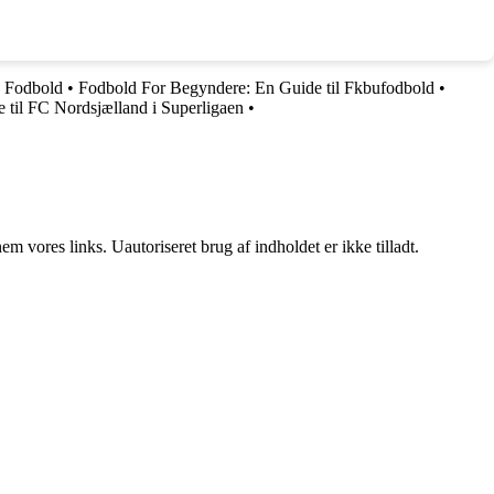
y Fodbold
•
Fodbold For Begyndere: En Guide til Fkbufodbold
•
 til FC Nordsjælland i Superligaen
•
 vores links. Uautoriseret brug af indholdet er ikke tilladt.