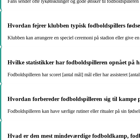
Fans sender ofte lykønskninger og gode ønsker til fodboldspilleren 
Hvordan fejrer klubben typisk fodboldspillers føds
Klubben kan arrangere en speciel ceremoni på stadion eller give en
Hvilke statistikker har fodboldspilleren opnået på
Fodboldspilleren har scoret [antal mål] mål eller har assisteret [an
Hvordan forbereder fodboldspilleren sig til kampe 
Fodboldspilleren kan have særlige rutiner eller ritualer på sin fødse
Hvad er den mest mindeværdige fodboldkamp, fodbol