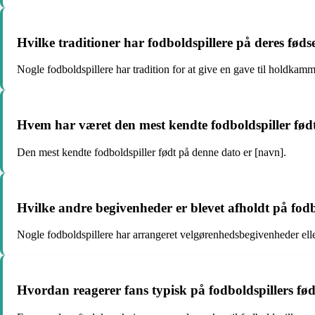
Hvilke traditioner har fodboldspillere på deres føds
Nogle fodboldspillere har tradition for at give en gave til holdkam
Hvem har været den mest kendte fodboldspiller fød
Den mest kendte fodboldspiller født på denne dato er [navn].
Hvilke andre begivenheder er blevet afholdt på fodb
Nogle fodboldspillere har arrangeret velgørenhedsbegivenheder ell
Hvordan reagerer fans typisk på fodboldspillers fø