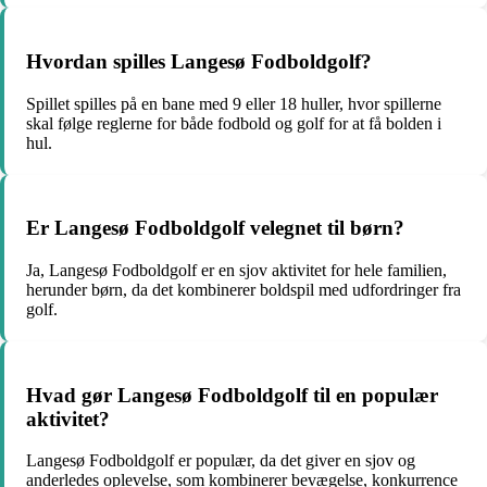
Hvordan spilles Langesø Fodboldgolf?
Spillet spilles på en bane med 9 eller 18 huller, hvor spillerne
skal følge reglerne for både fodbold og golf for at få bolden i
hul.
Er Langesø Fodboldgolf velegnet til børn?
Ja, Langesø Fodboldgolf er en sjov aktivitet for hele familien,
herunder børn, da det kombinerer boldspil med udfordringer fra
golf.
Hvad gør Langesø Fodboldgolf til en populær
aktivitet?
Langesø Fodboldgolf er populær, da det giver en sjov og
anderledes oplevelse, som kombinerer bevægelse, konkurrence