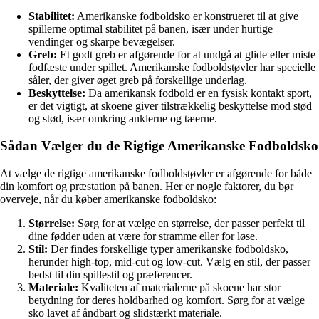
Stabilitet:
Amerikanske fodboldsko er konstrueret til at give
spillerne optimal stabilitet på banen, især under hurtige
vendinger og skarpe bevægelser.
Greb:
Et godt greb er afgørende for at undgå at glide eller miste
fodfæste under spillet. Amerikanske fodboldstøvler har specielle
såler, der giver øget greb på forskellige underlag.
Beskyttelse:
Da amerikansk fodbold er en fysisk kontakt sport,
er det vigtigt, at skoene giver tilstrækkelig beskyttelse mod stød
og stød, især omkring anklerne og tæerne.
Sådan Vælger du de Rigtige Amerikanske Fodboldsko
At vælge de rigtige amerikanske fodboldstøvler er afgørende for både
din komfort og præstation på banen. Her er nogle faktorer, du bør
overveje, når du køber amerikanske fodboldsko:
Størrelse:
Sørg for at vælge en størrelse, der passer perfekt til
dine fødder uden at være for stramme eller for løse.
Stil:
Der findes forskellige typer amerikanske fodboldsko,
herunder high-top, mid-cut og low-cut. Vælg en stil, der passer
bedst til din spillestil og præferencer.
Materiale:
Kvaliteten af materialerne på skoene har stor
betydning for deres holdbarhed og komfort. Sørg for at vælge
sko lavet af åndbart og slidstærkt materiale.