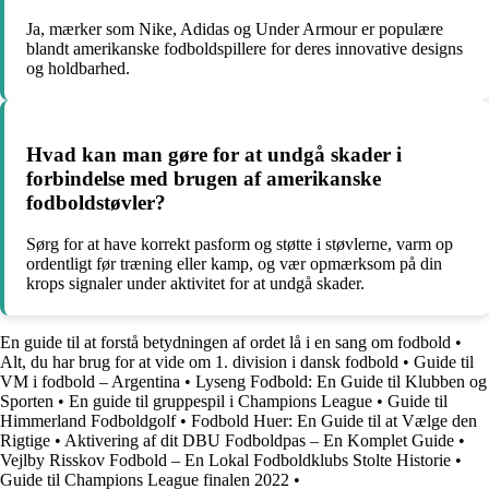
Ja, mærker som Nike, Adidas og Under Armour er populære
blandt amerikanske fodboldspillere for deres innovative designs
og holdbarhed.
Hvad kan man gøre for at undgå skader i
forbindelse med brugen af amerikanske
fodboldstøvler?
Sørg for at have korrekt pasform og støtte i støvlerne, varm op
ordentligt før træning eller kamp, og vær opmærksom på din
krops signaler under aktivitet for at undgå skader.
En guide til at forstå betydningen af ordet lå i en sang om fodbold
•
Alt, du har brug for at vide om 1. division i dansk fodbold
•
Guide til
VM i fodbold – Argentina
•
Lyseng Fodbold: En Guide til Klubben og
Sporten
•
En guide til gruppespil i Champions League
•
Guide til
Himmerland Fodboldgolf
•
Fodbold Huer: En Guide til at Vælge den
Rigtige
•
Aktivering af dit DBU Fodboldpas – En Komplet Guide
•
Vejlby Risskov Fodbold – En Lokal Fodboldklubs Stolte Historie
•
Guide til Champions League finalen 2022
•