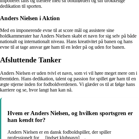
imponeret fans og trænere med sit boldnørderi og sin urokkelige
dedikation til sporten.
Anders Nielsen i Aktion
Med en imponerende evne til at score mål og assistere sine
holdkammerater har Anders Nielsen skabt et navn for sig selv på både
nationalt og internationalt niveau. Hans kreativitet på banen og hans
evne til at tage ansvar gør ham til en leder på og uden for banen.
Afsluttende Tanker
Anders Nielsen er uden tvivl et navn, som vi vil høre meget mere om i
fremtiden. Hans dedikation, talent og passion for spillet gør ham til en
ægte stjerne inden for fodboldverdenen. Vi glæder os til at følge hans
karriere og se, hvor langt han kan nå.
Hvem er Anders Nielsen, og hvilken sportsgren er
han kendt for?
Anders Nielsen er en dansk fodboldspiller, der spiller
professionelt for __[indset klubnavn]__.