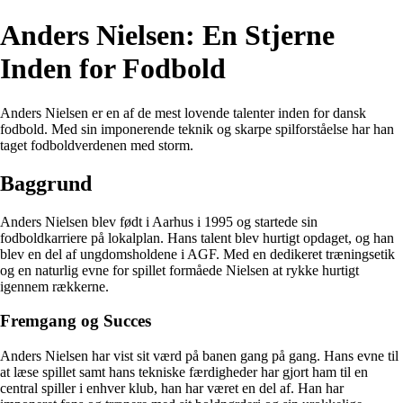
Anders Nielsen: En Stjerne
Inden for Fodbold
Anders Nielsen er en af de mest lovende talenter inden for dansk
fodbold. Med sin imponerende teknik og skarpe spilforståelse har han
taget fodboldverdenen med storm.
Baggrund
Anders Nielsen blev født i Aarhus i 1995 og startede sin
fodboldkarriere på lokalplan. Hans talent blev hurtigt opdaget, og han
blev en del af ungdomsholdene i AGF. Med en dedikeret træningsetik
og en naturlig evne for spillet formåede Nielsen at rykke hurtigt
igennem rækkerne.
Fremgang og Succes
Anders Nielsen har vist sit værd på banen gang på gang. Hans evne til
at læse spillet samt hans tekniske færdigheder har gjort ham til en
central spiller i enhver klub, han har været en del af. Han har