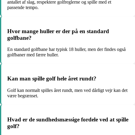
antallet af slag, respektere golfreglerne og spille med et
passende tempo.
Hvor mange huller er der på en standard
golfbane?
En standard golfbane har typisk 18 huller, men der findes også
golfbaner med færre huller.
Kan man spille golf hele året rundt?
Golf kan normalt spilles året rundt, men ved dårligt vejr kan det
være begrænset.
Hvad er de sundhedsmæssige fordele ved at spille
golf?