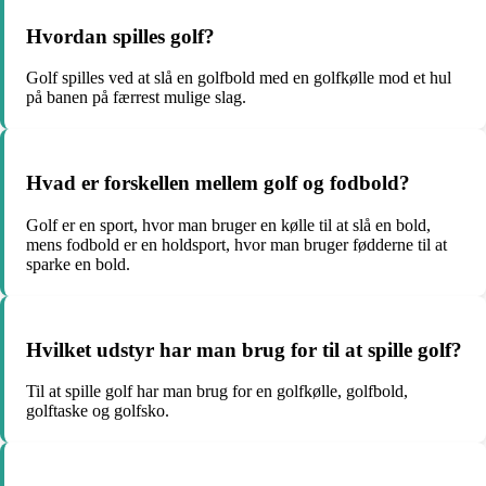
Hvordan spilles golf?
Golf spilles ved at slå en golfbold med en golfkølle mod et hul
på banen på færrest mulige slag.
Hvad er forskellen mellem golf og fodbold?
Golf er en sport, hvor man bruger en kølle til at slå en bold,
mens fodbold er en holdsport, hvor man bruger fødderne til at
sparke en bold.
Hvilket udstyr har man brug for til at spille golf?
Til at spille golf har man brug for en golfkølle, golfbold,
golftaske og golfsko.