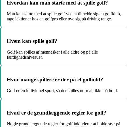
Hvordan kan man starte med at spille golf?
Man kan starte med at spille golf ved at tilmelde sig en golfklub,
tage lektioner hos en golfpro eller øve sig på driving range.
Hvem kan spille golf?
Golf kan spilles af mennesker i alle aldre og på alle
færdighedsniveauer.
Hvor mange spillere er der på et golhold?
Golf er en individuel sport, så der spilles normalt ikke på hold.
Hvad er de grundlæggende regler for golf?
Nogle grundlæggende regler for golf inkluderer at holde styr på