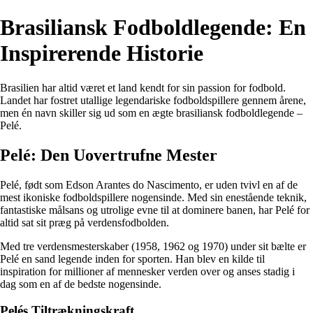
Brasiliansk Fodboldlegende: En
Inspirerende Historie
Brasilien har altid været et land kendt for sin passion for fodbold.
Landet har fostret utallige legendariske fodboldspillere gennem årene,
men én navn skiller sig ud som en ægte brasiliansk fodboldlegende –
Pelé.
Pelé: Den Uovertrufne Mester
Pelé, født som Edson Arantes do Nascimento, er uden tvivl en af de
mest ikoniske fodboldspillere nogensinde. Med sin enestående teknik,
fantastiske målsans og utrolige evne til at dominere banen, har Pelé for
altid sat sit præg på verdensfodbolden.
Med tre verdensmesterskaber (1958, 1962 og 1970) under sit bælte er
Pelé en sand legende inden for sporten. Han blev en kilde til
inspiration for millioner af mennesker verden over og anses stadig i
dag som en af de bedste nogensinde.
Pelés Tiltrækningskraft