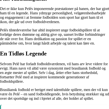
Det er ikke kun Pelés imponerende præstationer på banen, der har gjort
ham til en legende. Hans ydmyge personlighed, velgørenhedsarbejde
og engagement i at fremme fodbolden som sport har gjort ham til et
ikon, der går ud over fodboldverdenen.
Pelés tilstedeværelse har altid inspireret unge fodboldspillere til at
forfølge deres drømme og aldrig give op, uanset hvilke forhindringer
de står over for. Hans dedikation og passion for spillet er en
påmindelse om, hvor langt hårdt arbejde og talent kan føre en.
En Tidløs Legende
Selvom Pelé har forladt fodboldiværdenen, vil hans arv leve videre for
evigt. Hans navn vil altid være synonymt med brasiliansk fodbold og
en ægte mester af spillet. Selv i dag, årtier efter hans storhedstid,
fortsætter Pelé med at inspirere kommende generationer af
fodboldspillere.
Brasiliansk fodbold er beriget med talentfulde spillere, men der vil kun
være én Pelé – en sand fodboldlegende, hvis betydning strækker sig ud
over det sportslige og ind i hjertet af alle, der holder af spillet.