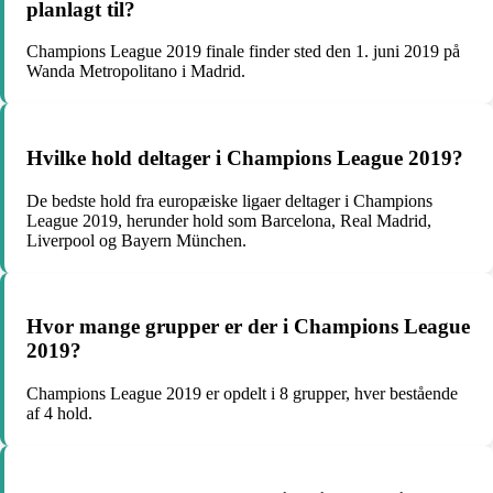
planlagt til?
Champions League 2019 finale finder sted den 1. juni 2019 på
Wanda Metropolitano i Madrid.
Hvilke hold deltager i Champions League 2019?
De bedste hold fra europæiske ligaer deltager i Champions
League 2019, herunder hold som Barcelona, Real Madrid,
Liverpool og Bayern München.
Hvor mange grupper er der i Champions League
2019?
Champions League 2019 er opdelt i 8 grupper, hver bestående
af 4 hold.