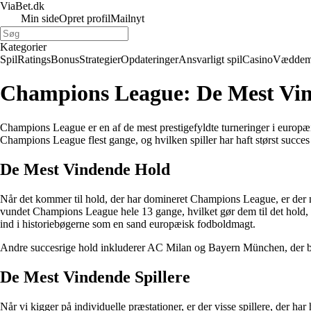
ViaBet.dk
Min side
Opret profil
Mailnyt
Kategorier
Spil
Ratings
Bonus
Strategier
Opdateringer
Ansvarligt spil
Casino
Væddem
Champions League: De Mest Vin
Champions League er en af de mest prestigefyldte turneringer i europæi
Champions League flest gange, og hvilken spiller har haft størst succe
De Mest Vindende Hold
Når det kommer til hold, der har domineret Champions League, er der nog
vundet Champions League hele 13 gange, hvilket gør dem til det hold,
ind i historiebøgerne som en sand europæisk fodboldmagt.
Andre succesrige hold inkluderer AC Milan og Bayern München, der be
De Mest Vindende Spillere
Når vi kigger på individuelle præstationer, er der visse spillere, de