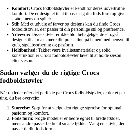
Komfort:
Crocs fodboldstøvler er kendt for deres uovertrufne
komfort. De er designet til at tilpasse sig din fods form og give
støtte, mens du spiller.
Stil:
Med et udvalg af farver og designs kan du finde Crocs
fodboldstøvler, der passer til din personlige stil og præference.
Ydeevne:
Disse støvler er ikke blot behagelige, de er også
designet til at maksimere din præstation på banen med hensyn til
greb, stødabsorbering og pasform.
Holdbarhed:
Takket være kvalitetsmaterialer og solid
konstruktion er Crocs fodboldstøvler lavet til at holde sæson
efter sæson.
Sådan vælger du de rigtige Crocs
fodboldstøvler
Når du leder efter det perfekte par Crocs fodboldstøvler, er der et par
ting, du bør overveje:
Størrelse:
Sørg for at vælge den rigtige størrelse for optimal
pasform og komfort.
Fods form:
Nogle modeller er bedre egnet til brede fødder,
mens andre passer bedre til smalle fødder. Vælg en støvle, der
passer til din fods form.