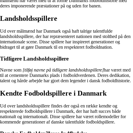
målmænd har været med til at forme Danmarks fodboldhistorie med
deres imponerende præstationer på og uden for banen.
Landsholdsspillere
Ud over målmænd har Danmark også haft talrige talentfulde
landsholdsspillere, der har repræsenteret nationen med stolthed på den
internationale scene. Disse spillere har inspireret generationer og
bidraget til at gøre Danmark til en respekteret fodboldnation.
Tidligere Landsholdsspillere
Navne som
[tilføj navne på tidligere landsholdsspillere]
har været med
til at cementere Danmarks plads i fodboldverdenen. Deres dedikation,
talent og hårde arbejde har gjort dem legender i dansk fodboldhistorie.
Kendte Fodboldspillere i Danmark
Ud over landsholdsspillere findes der også en række kendte og
respekterede fodboldspillere i Danmark, der har haft succes både
nationalt og internationalt. Disse spillere har været rollemodeller for
kommende generationer af danske talentfulde fodboldspillere.