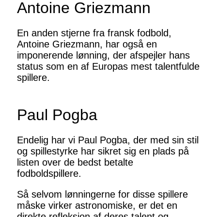
Antoine Griezmann
En anden stjerne fra fransk fodbold,
Antoine Griezmann, har også en
imponerende lønning, der afspejler hans
status som en af Europas mest talentfulde
spillere.
Paul Pogba
Endelig har vi Paul Pogba, der med sin stil
og spillestyrke har sikret sig en plads på
listen over de bedst betalte
fodboldspillere.
Så selvom lønningerne for disse spillere
måske virker astronomiske, er det en
direkte refleksion af deres talent og