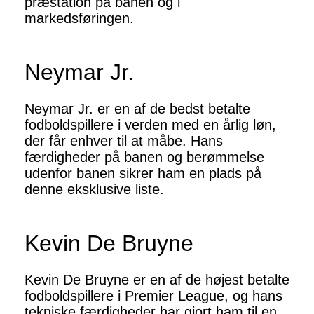
præstation på banen og i
markedsføringen.
Neymar Jr.
Neymar Jr. er en af de bedst betalte
fodboldspillere i verden med en årlig løn,
der får enhver til at måbe. Hans
færdigheder på banen og berømmelse
udenfor banen sikrer ham en plads på
denne eksklusive liste.
Kevin De Bruyne
Kevin De Bruyne er en af de højest betalte
fodboldspillere i Premier League, og hans
tekniske færdigheder har gjort ham til en