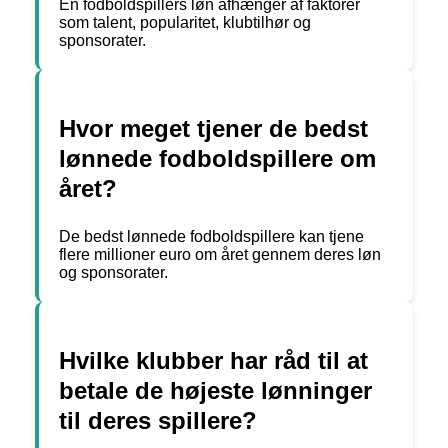
En fodboldspillers løn afhænger af faktorer
som talent, popularitet, klubtilhør og
sponsorater.
Hvor meget tjener de bedst
lønnede fodboldspillere om
året?
De bedst lønnede fodboldspillere kan tjene
flere millioner euro om året gennem deres løn
og sponsorater.
Hvilke klubber har råd til at
betale de højeste lønninger
til deres spillere?