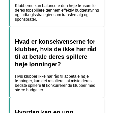
Klubberne kan balancere den høje lønsum for
deres topspillere gennem effektiv budgetstyring
og indtægtsstrategier som transfersalg og
sponsorater.
Hvad er konsekvenserne for
klubber, hvis de ikke har råd
til at betale deres spillere
høje lønninger?
Hvis klubber ikke har råd til at betale høje
lønninger, kan det resultere i at miste deres
bedste spillere til konkurrerende klubber med
større budgetter.
Hvordan kan en ung