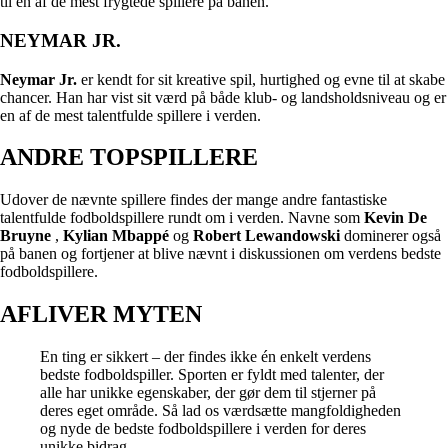
til en af de mest frygtede spillere på banen.
NEYMAR JR.
Neymar Jr.
er kendt for sit kreative spil, hurtighed og evne til at skabe
chancer. Han har vist sit værd på både klub- og landsholdsniveau og er
en af de mest talentfulde spillere i verden.
ANDRE TOPSPILLERE
Udover de nævnte spillere findes der mange andre fantastiske
talentfulde fodboldspillere rundt om i verden. Navne som
Kevin De
Bruyne
,
Kylian Mbappé
og
Robert Lewandowski
dominerer også
på banen og fortjener at blive nævnt i diskussionen om verdens bedste
fodboldspillere.
AFLIVER MYTEN
En ting er sikkert – der findes ikke én enkelt verdens
bedste fodboldspiller. Sporten er fyldt med talenter, der
alle har unikke egenskaber, der gør dem til stjerner på
deres eget område. Så lad os værdsætte mangfoldigheden
og nyde de bedste fodboldspillere i verden for deres
unikke bidrag.