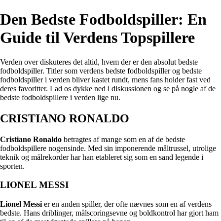
Den Bedste Fodboldspiller: En
Guide til Verdens Topspillere
Verden over diskuteres det altid, hvem der er den absolut bedste
fodboldspiller. Titler som verdens bedste fodboldspiller og bedste
fodboldspiller i verden bliver kastet rundt, mens fans holder fast ved
deres favoritter. Lad os dykke ned i diskussionen og se på nogle af de
bedste fodboldspillere i verden lige nu.
CRISTIANO RONALDO
Cristiano Ronaldo
betragtes af mange som en af de bedste
fodboldspillere nogensinde. Med sin imponerende måltrussel, utrolige
teknik og målrekorder har han etableret sig som en sand legende i
sporten.
LIONEL MESSI
Lionel Messi
er en anden spiller, der ofte nævnes som en af verdens
bedste. Hans driblinger, målscoringsevne og boldkontrol har gjort ham