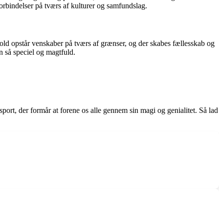
 forbindelser på tværs af kulturer og samfundslag.
old opstår venskaber på tværs af grænser, og der skabes fællesskab og
n så speciel og magtfuld.
sport, der formår at forene os alle gennem sin magi og genialitet. Så lad