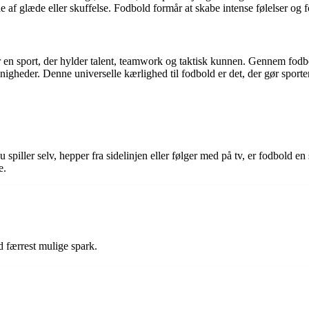
æde af glæde eller skuffelse. Fodbold formår at skabe intense følelser og
r en sport, der hylder talent, teamwork og taktisk kunnen. Gennem fodb
igheder. Denne universelle kærlighed til fodbold er det, der gør sporte
piller selv, hepper fra sidelinjen eller følger med på tv, er fodbold en 
e.
d færrest mulige spark.