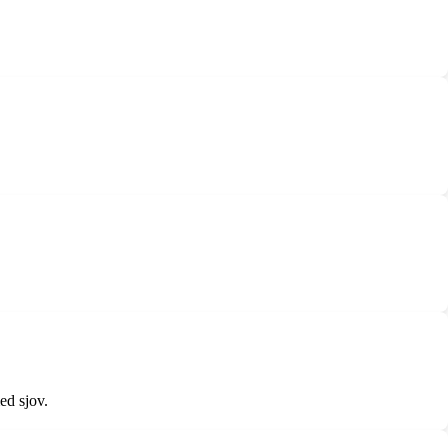
ed sjov.