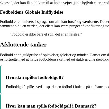
skuespil, der kan få publikum til at holde vejret, juble højlydt eller gr
Fodboldens Globale Indflydelse
Fodbold er en universel sprog, som alle kan forstå og værdsætte. Det e
sammenhold i en verden, der ellers kan være præget af konflikter og uen
“Fodbold er ikke bare et spil, det er en følelse.”
Afsluttende tanker
Fodbold er en guldgrube af oplevelser, følelser og minder. Uanset om du s
os fortsætte med at hylde fodboldens skønhed og guldværdige øjeblikk
Hvordan spilles fodboldgolf?
Fodboldgolf spilles ved at sparke en fodbol i hulene på en bane me
Hvor kan man spille fodboldgolf i Danmark?