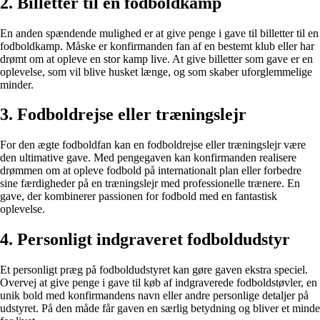
2. Billetter til en fodboldkamp
En anden spændende mulighed er at give penge i gave til billetter til en
fodboldkamp. Måske er konfirmanden fan af en bestemt klub eller har
drømt om at opleve en stor kamp live. At give billetter som gave er en
oplevelse, som vil blive husket længe, og som skaber uforglemmelige
minder.
3. Fodboldrejse eller træningslejr
For den ægte fodboldfan kan en fodboldrejse eller træningslejr være
den ultimative gave. Med pengegaven kan konfirmanden realisere
drømmen om at opleve fodbold på internationalt plan eller forbedre
sine færdigheder på en træningslejr med professionelle trænere. En
gave, der kombinerer passionen for fodbold med en fantastisk
oplevelse.
4. Personligt indgraveret fodboldudstyr
Et personligt præg på fodboldudstyret kan gøre gaven ekstra speciel.
Overvej at give penge i gave til køb af indgraverede fodboldstøvler, en
unik bold med konfirmandens navn eller andre personlige detaljer på
udstyret. På den måde får gaven en særlig betydning og bliver et minde