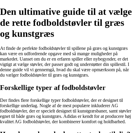
Den ultimative guide til at vælge
de rette fodboldstøvler til græs
og kunstgræs
At finde de perfekte fodboldstøvler til spillene på græs og kunstgræs
kan være en udfordrende opgave med så mange muligheder på
markedet. Uanset om du er en erfaren spiller eller nybegynder, er det
vigtigt at vælge støvler, der passer godt og understøtter din spillestil. I
denne guide vil vi gennemgå, hvad du skal være opmærksom på, når
du vælger fodboldstøvler til græs og kunstgræs.
Forskellige typer af fodboldstøvler
Der findes flere forskellige typer fodboldstøvler, der er designet til
forskellige underlag. Nogle af de mest populære inkluderer AG
fodboldstøvler, der er specielt designet til kunstgræsbaner, samt støvler
egnet til både græs og kunstgræs. Adidas er kendt for at producere høj
kvalitet AG fodboldstøvler, der kombinerer komfort og holdbarhed.