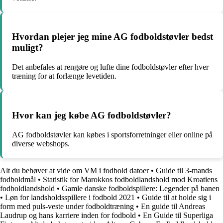
Hvordan plejer jeg mine AG fodboldstøvler bedst
muligt?
Det anbefales at rengøre og lufte dine fodboldstøvler efter hver
træning for at forlænge levetiden.
Hvor kan jeg købe AG fodboldstøvler?
AG fodboldstøvler kan købes i sportsforretninger eller online på
diverse webshops.
Alt du behøver at vide om VM i fodbold datoer
•
Guide til 3-mands
fodboldmål
•
Statistik for Marokkos fodboldlandshold mod Kroatiens
fodboldlandshold
•
Gamle danske fodboldspillere: Legender på banen
•
Løn for landsholdsspillere i fodbold 2021
•
Guide til at holde sig i
form med puls-veste under fodboldtræning
•
En guide til Andreas
Laudrup og hans karriere inden for fodbold
•
En Guide til Superliga