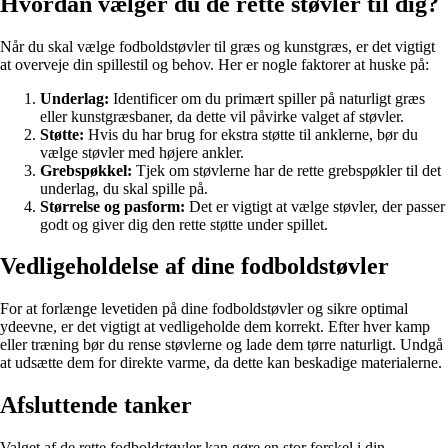
Hvordan vælger du de rette støvler til dig?
Når du skal vælge fodboldstøvler til græs og kunstgræs, er det vigtigt
at overveje din spillestil og behov. Her er nogle faktorer at huske på:
Underlag:
Identificer om du primært spiller på naturligt græs
eller kunstgræsbaner, da dette vil påvirke valget af støvler.
Støtte:
Hvis du har brug for ekstra støtte til anklerne, bør du
vælge støvler med højere ankler.
Grebspøkkel:
Tjek om støvlerne har de rette grebspøkler til det
underlag, du skal spille på.
Størrelse og pasform:
Det er vigtigt at vælge støvler, der passer
godt og giver dig den rette støtte under spillet.
Vedligeholdelse af dine fodboldstøvler
For at forlænge levetiden på dine fodboldstøvler og sikre optimal
ydeevne, er det vigtigt at vedligeholde dem korrekt. Efter hver kamp
eller træning bør du rense støvlerne og lade dem tørre naturligt. Undgå
at udsætte dem for direkte varme, da dette kan beskadige materialerne.
Afsluttende tanker
Valget af de rette fodboldstøvler kan gøre en stor forskel i din