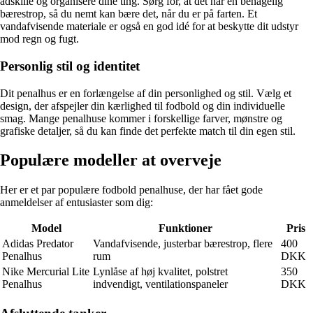
adskille og organisere dine ting. Sørg for, at det har en behagelig
bærestrop, så du nemt kan bære det, når du er på farten. Et
vandafvisende materiale er også en god idé for at beskytte dit udstyr
mod regn og fugt.
Personlig stil og identitet
Dit penalhus er en forlængelse af din personlighed og stil. Vælg et
design, der afspejler din kærlighed til fodbold og din individuelle
smag. Mange penalhuse kommer i forskellige farver, mønstre og
grafiske detaljer, så du kan finde det perfekte match til din egen stil.
Populære modeller at overveje
Her er et par populære fodbold penalhuse, der har fået gode
anmeldelser af entusiaster som dig:
Model
Funktioner
Pris
Adidas Predator
Vandafvisende, justerbar bærestrop, flere
400
Penalhus
rum
DKK
Nike Mercurial Lite
Lynlåse af høj kvalitet, polstret
350
Penalhus
indvendigt, ventilationspaneler
DKK