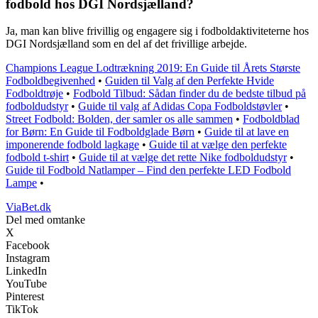
fodbold hos DGI Nordsjælland?
Ja, man kan blive frivillig og engagere sig i fodboldaktiviteterne hos
DGI Nordsjælland som en del af det frivillige arbejde.
Champions League Lodtrækning 2019: En Guide til Årets Største
Fodboldbegivenhed
•
Guiden til Valg af den Perfekte Hvide
Fodboldtrøje
•
Fodbold Tilbud: Sådan finder du de bedste tilbud på
fodboldudstyr
•
Guide til valg af Adidas Copa Fodboldstøvler
•
Street Fodbold: Bolden, der samler os alle sammen
•
Fodboldblad
for Børn: En Guide til Fodboldglade Børn
•
Guide til at lave en
imponerende fodbold lagkage
•
Guide til at vælge den perfekte
fodbold t-shirt
•
Guide til at vælge det rette Nike fodboldudstyr
•
Guide til Fodbold Natlamper – Find den perfekte LED Fodbold
Lampe
•
ViaBet.dk
Del med omtanke
X
Facebook
Instagram
LinkedIn
YouTube
Pinterest
TikTok