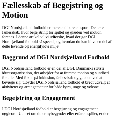
Fællesskab af Begejstring og
Motion
DGI Nordsjælland fodbold er mere end bare en sport. Det er et
fællesskab, hvor begejstring for spillet og glæden ved motion
forenes. I denne artikel vil vi udforske, hvad der gør DGI
Nordsjælland fodbold så speciel, og hvordan du kan blive en del af
dette levende og energifyldte miljø.
Baggrund af DGI Nordsjælland Fodbold
DGI Nordsjælland fodbold er en del af DGI, Danmarks største
idrætsorganisation, der arbejder for at fremme motion og sundhed
for alle. Med fokus på inklusion, fællesskab og glæden ved at
bevæge sig, tilbyder DGI Nordsjælland fodbold et bredt udvalg af
aktiviteter og arrangementer for både børn, unge og voksne.
Begejstring og Engagement
I DGI Nordsjælland fodbold er begejstring og engagement
nøgleord. Uanset om du er nybegynder eller erfaren spiller, er der