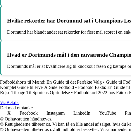
Hvilke rekorder har Dortmund sat i Champions L
Dortmund har blandt andet sat rekorder for flest mål scoret i en e
Hvad er Dortmunds mål i den nuværende Champio
Dortmunds mål er at kvalificere sig til knockout-fasen og kæmpe 
Fodboldshorts til Mænd: En Guide til det Perfekte Valg
•
Guide til Fod
Komplet Guide til Five-A-Side Fodbold
•
Fodbold Fakta: En Guide ti
Rejse Tilbage Til Sportens Oprindelse
•
Fodboldkort 2022 hos Føtex: F
ViaBet.dk
Del med omtanke
X
Facebook
Instagram
LinkedIn
YouTube
Pin
© Ophavsretten håndhæves.
© Rettighederne tilhører os. Vi kan få en lille andel af salget, hvis du
© Ophavsretten tilhører os og alt indhold er beskyttet. Vi samarbejder 