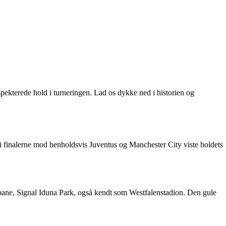
pekterede hold i turneringen. Lad os dykke ned i historien og
i finalerne mod henholdsvis Juventus og Manchester City viste holdets
ane, Signal Iduna Park, også kendt som Westfalenstadion. Den gule