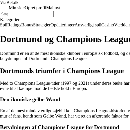
ViaBet.dk
Min side
Opret profil
Mailnyt
Kategorier
Spil
Ratings
Bonus
Strategier
Opdateringer
Ansvarligt spil
Casino
Væddem
Dortmund og Champions League
Dortmund er en af de mest ikoniske klubber i europæisk fodbold, og der
betydningen af Dortmund i Champions League.
Dortmunds triumfer i Champions League
Med to Champions League-titler (1997 og 2021) under deres bælte har 
evne til at kæmpe mod de bedste hold i Europa.
Den ikoniske gelbe Wand
En af de mest mindeværdige øjeblikke i Champions League-historien v
mur af fans, kendt som Gelbe Wand, har været en afgørende faktor for
Betydningen af Champions League for Dortmund