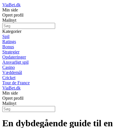
ViaBet.dk
Min side
Opret profil
Mailnyt
Kategorier
Spil
Ratings
Bonus
Strategier
Opdateringer
Ansvarligt spil
Casino
Væddemål
Cricket
Tour de France
ViaBet.dk
Min side
Opret profil
Mailnyt
En dybdegående guide til en