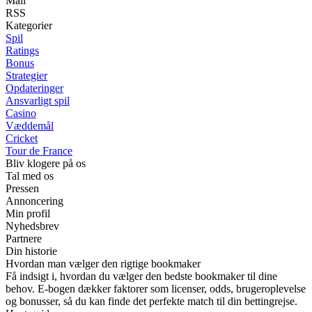
Mail
RSS
Kategorier
Spil
Ratings
Bonus
Strategier
Opdateringer
Ansvarligt spil
Casino
Væddemål
Cricket
Tour de France
Bliv klogere på os
Tal med os
Pressen
Annoncering
Min profil
Nyhedsbrev
Partnere
Din historie
Hvordan man vælger den rigtige bookmaker
Få indsigt i, hvordan du vælger den bedste bookmaker til dine
behov. E-bogen dækker faktorer som licenser, odds, brugeroplevelse
og bonusser, så du kan finde det perfekte match til din bettingrejse.