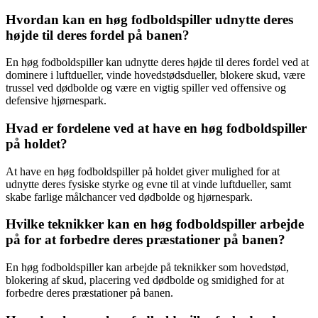
Hvordan kan en høg fodboldspiller udnytte deres
højde til deres fordel på banen?
En høg fodboldspiller kan udnytte deres højde til deres fordel ved at
dominere i luftdueller, vinde hovedstødsdueller, blokere skud, være
trussel ved dødbolde og være en vigtig spiller ved offensive og
defensive hjørnespark.
Hvad er fordelene ved at have en høg fodboldspiller
på holdet?
At have en høg fodboldspiller på holdet giver mulighed for at
udnytte deres fysiske styrke og evne til at vinde luftdueller, samt
skabe farlige målchancer ved dødbolde og hjørnespark.
Hvilke teknikker kan en høg fodboldspiller arbejde
på for at forbedre deres præstationer på banen?
En høg fodboldspiller kan arbejde på teknikker som hovedstød,
blokering af skud, placering ved dødbolde og smidighed for at
forbedre deres præstationer på banen.