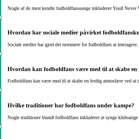
Nogle af de mest kendte fodboldfanssange inkluderer Youll Never 
Hvordan har sociale medier påvirket fodboldfansk
Sociale medier har gjort det nemmere for fodboldfans at interagere,
Hvordan kan fodboldfans være med til at skabe en
Fodboldfans kan være med til at skabe en festlig atmosfære ved at t
Hvilke traditioner har fodboldfans under kampe?
Nogle traditioner blandt fodboldfans inkluderer at synge klubsange f