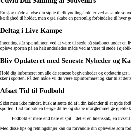
Udvid Din Samling af Souvenirs
En sjov måde at vise din støtte til dit yndlingshold er ved at samle sou
kærlighed til holdet, men også skabe en personlig forbindelse til hver g
Deltag i Live Kampe
Ingenting slår spændingen ved at være til stede på stadionet under en l
opleve sporten på en helt anderledes måde ved at være til stede i øjebli
Bliv Opdateret med Seneste Nyheder og K
Hold dig informeret om alle de seneste begivenheder og opdateringer i 
sker i sporten. På den måde vil du være topinformaret og klar til at de
Afsæt Tid til Fodbold
Sidst men ikke mindst, husk at sætte tid af i din kalender til at nyde fod
sporten. Lad fodbolden berige dit liv og skabe uforglemmelige øjeblikk
Fodbold er mere end bare et spil – det er en lidenskab, en livsstil
Med disse tips og retningslinjer kan du forvandle din oplevelse som f