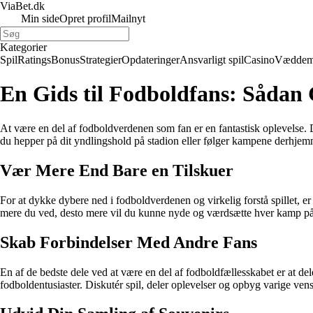
ViaBet.dk
Min side
Opret profil
Mailnyt
Kategorier
Spil
Ratings
Bonus
Strategier
Opdateringer
Ansvarligt spil
Casino
Væddem
En Gids til Fodboldfans: Sådan
At være en del af fodboldverdenen som fan er en fantastisk oplevelse. 
du hepper på dit yndlingshold på stadion eller følger kampene derhjemme
Vær Mere End Bare en Tilskuer
For at dykke dybere ned i fodboldverdenen og virkelig forstå spillet, er d
mere du ved, desto mere vil du kunne nyde og værdsætte hver kamp på
Skab Forbindelser Med Andre Fans
En af de bedste dele ved at være en del af fodboldfællesskabet er at de
fodboldentusiaster. Diskutér spil, deler oplevelser og opbyg varige ve