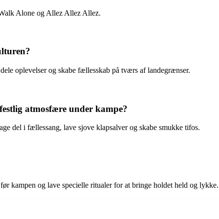
Walk Alone og Allez Allez Allez.
ulturen?
 dele oplevelser og skabe fællesskab på tværs af landegrænser.
 festlig atmosfære under kampe?
age del i fællessang, lave sjove klapsalver og skabe smukke tifos.
ør kampen og lave specielle ritualer for at bringe holdet held og lykke.