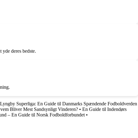
at yde deres bedste.
kning.
Lyngby Superliga: En Guide til Danmarks Spændende Fodboldverden
vem Bliver Mest Sandsynligt Vinderen?
•
En Guide til Indendørs
nd – En Guide til Norsk Fodboldforbundet
•