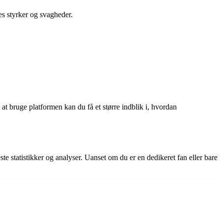
es styrker og svagheder.
at bruge platformen kan du få et større indblik i, hvordan
e statistikker og analyser. Uanset om du er en dedikeret fan eller bare