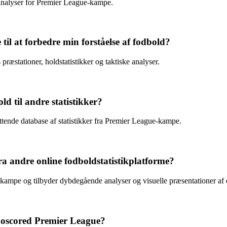
 analyser for Premier League-kampe.
l at forbedre min forståelse af fodbold?
præstationer, holdstatistikker og taktiske analyser.
d til andre statistikker?
tende database af statistikker fra Premier League-kampe.
a andre online fodboldstatistikplatforme?
ampe og tilbyder dybdegående analyser og visuelle præsentationer af 
Whoscored Premier League?