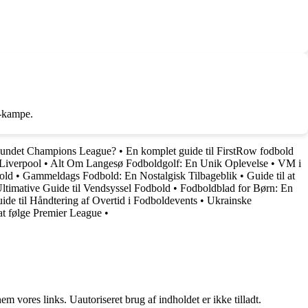
e-kampe.
vundet Champions League?
•
En komplet guide til FirstRow fodbold
 Liverpool
•
Alt Om Langesø Fodboldgolf: En Unik Oplevelse
•
VM i
old
•
Gammeldags Fodbold: En Nostalgisk Tilbageblik
•
Guide til at
ltimative Guide til Vendsyssel Fodbold
•
Fodboldblad for Børn: En
ide til Håndtering af Overtid i Fodboldevents
•
Ukrainske
 at følge Premier League
•
 vores links. Uautoriseret brug af indholdet er ikke tilladt.