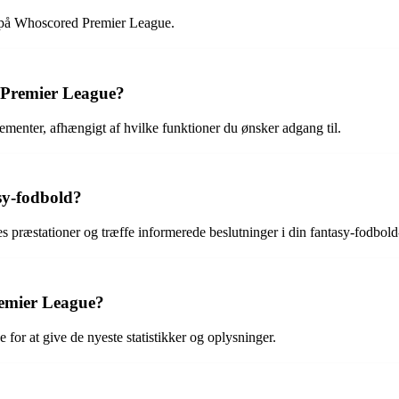
ner på Whoscored Premier League.
 Premier League?
enter, afhængigt af hvilke funktioner du ønsker adgang til.
sy-fodbold?
s præstationer og træffe informerede beslutninger i din fantasy-fodbold-
remier League?
or at give de nyeste statistikker og oplysninger.