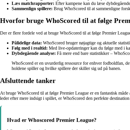
Læs matchrapporter:
Efter kampene kan du læse dybdegående a
Sammenlign spillere:
Brug WhoScored til at sammenligne forskell
Hvorfor bruge WhoScored til at følge Pre
Der er flere fordele ved at bruge WhoScored til at følge Premier Leagu
Pålidelige data:
WhoScored bruger nøjagtige og aktuelle statistik
Følg med i realtid:
Med live-opdateringer kan du følge med i kam
Dybdegående analyse:
Få mere end bare statistikker – WhoSco
WhoScored er en uvurderlig ressource for enhver fodboldfan, der ø
holdene spiller og hvilke spillere der skiller sig ud på banen.
Afsluttende tanker
At bruge WhoScored til at følge Premier League er en fantastisk måde at
leder efter mere indsigt i spillet, er WhoScored den perfekte destination
Hvad er Whoscored Premier League?