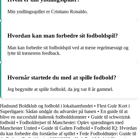
Min yndlingsspiller er Cristiano Ronaldo.
Hvordan kan man forbedre sit fodboldspil?
Man kan forbedre sit fodboldspil ved at træne regelmæssigt og
lytte til trænerens feedback.
Hvornår startede du med at spille fodbold?
Jeg begyndte at spille fodbold, da jeg var 8 år gammel.
Hadsund Boldklub og fodbold i lokalsamfundet
•
Flest Gule Kort i
Superligaen: Sådan undgår du advarsler på banen
•
En guide til at
blive en succesfuld italiensk fodbolddommer
•
Guide til schweizisk
fodbold
•
Fodboldrejser til Manchester: Oplev spændingen med
Manchester United
•
Guide til Galten Fodbold
•
Fodbold IQ: Hvordan
du kan forbedre din forståelse af spillet
•
Fede Fodboldtrøjer: Guide til