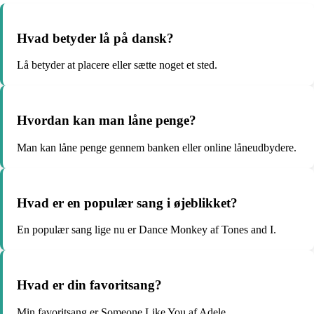
Hvad betyder lå på dansk?
Lå betyder at placere eller sætte noget et sted.
Hvordan kan man låne penge?
Man kan låne penge gennem banken eller online låneudbydere.
Hvad er en populær sang i øjeblikket?
En populær sang lige nu er Dance Monkey af Tones and I.
Hvad er din favoritsang?
Min favoritsang er Someone Like You af Adele.