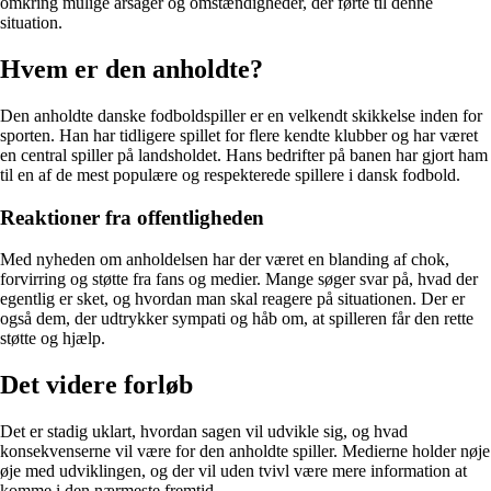
omkring mulige årsager og omstændigheder, der førte til denne
situation.
Hvem er den anholdte?
Den anholdte danske fodboldspiller er en velkendt skikkelse inden for
sporten. Han har tidligere spillet for flere kendte klubber og har været
en central spiller på landsholdet. Hans bedrifter på banen har gjort ham
til en af de mest populære og respekterede spillere i dansk fodbold.
Reaktioner fra offentligheden
Med nyheden om anholdelsen har der været en blanding af chok,
forvirring og støtte fra fans og medier. Mange søger svar på, hvad der
egentlig er sket, og hvordan man skal reagere på situationen. Der er
også dem, der udtrykker sympati og håb om, at spilleren får den rette
støtte og hjælp.
Det videre forløb
Det er stadig uklart, hvordan sagen vil udvikle sig, og hvad
konsekvenserne vil være for den anholdte spiller. Medierne holder nøje
øje med udviklingen, og der vil uden tvivl være mere information at
komme i den nærmeste fremtid.