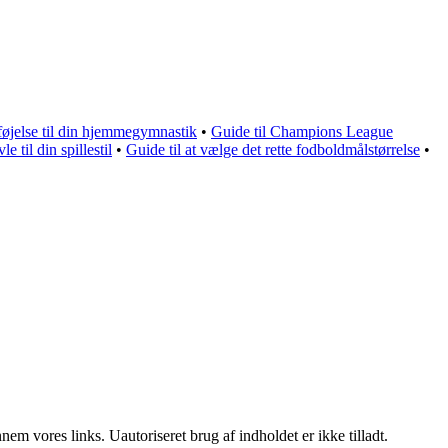
føjelse til din hjemmegymnastik
•
Guide til Champions League
 til din spillestil
•
Guide til at vælge det rette fodboldmålstørrelse
•
m vores links. Uautoriseret brug af indholdet er ikke tilladt.