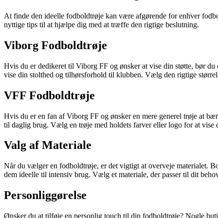
At finde den ideelle fodboldtrøje kan være afgørende for enhver fodbold
nyttige tips til at hjælpe dig med at træffe den rigtige beslutning.
Viborg Fodboldtrøje
Hvis du er dedikeret til Viborg FF og ønsker at vise din støtte, bør du 
vise din stolthed og tilhørsforhold til klubben. Vælg den rigtige størr
VFF Fodboldtrøje
Hvis du er en fan af Viborg FF og ønsker en mere generel trøje at bær
til daglig brug. Vælg en trøje med holdets farver eller logo for at vise 
Valg af Materiale
Når du vælger en fodboldtrøje, er det vigtigt at overveje materialet.
dem ideelle til intensiv brug. Vælg et materiale, der passer til dit be
Personliggørelse
Ønsker du at tilføje en personlig touch til din fodboldtrøje? Nogle bu