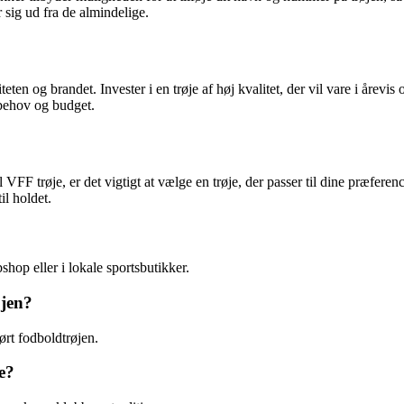
er sig ud fra de almindelige.
teten og brandet. Invester i en trøje af høj kvalitet, der vil vare i åre
e behov og budget.
 VFF trøje, er det vigtigt at vælge en trøje, der passer til dine præfer
til holdet.
hop eller i lokale sportsbutikker.
øjen?
ørt fodboldtrøjen.
e?