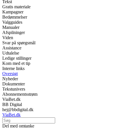
Tekst
Gratis materiale
Kampagner
Bedømmelser
Valgguides
Manualer
Afspilninger
Viden
Svar på spørgsmål
Assistance
Udtalelse
Ledige stillinger
Kom med et tip
Interne links
Oversigt
Nyheder
Dokumenter
Tekstunivers
Abonnementsstrøm
ViaBet.dk
BB Digital
hej@bbdigital.dk
ViaBet.dk
Del med omtanke