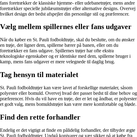
fans foretrækker de klassiske hjemme- eller udebanetrøjer, mens andre
foretrækker specielle jubilæumstrøjer eller alternative designs. Overvej
hvilket design der bedst afspejler din personlige stil og præferencer.
Vælg mellem spillernes eller fans udgaver
Når du køber en St. Pauli fodboldtrøje, skal du beslutte, om du ønsker
en trøje, der ligner dem, spillerne bærer på banen, eller om du
foretrækker en fans udgave. Spillernes trøjer har ofte ekstra
teknologiske egenskaber og er identiske med dem, spillerne bruger i
kamp, mens fans udgaver er mere velegnede til daglig brug.
Tag hensyn til materialet
St. Pauli fodboldtrøjer kan være lavet af forskellige materialer, såsom
polyester eller bomuld. Overvej hvad der passer bedst til dine behov og
præferencer. Hvis du vil have en trøje, der er let og åndbar, er polyester
et godt valg, mens bomuldstrøjer kan være mere komfortable og bløde.
Find den rette forhandler
Endelig er det vigtigt at finde en pålidelig forhandler, der tilbyder ægte
St. Pauli fodboldtrøjer. Undgå kopivarer og vær sikker på at købe fra