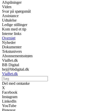
Afspilninger
Viden
Svar på spørgsmål
Assistance
Udtalelse
Ledige stillinger
Kom med et tip
Interne links
Oversigt
Nyheder
Dokumenter
Tekstunivers
Abonnementsstrøm
ViaBet.dk
BB Digital
hej@bbdigital.dk
ViaBet.dk
Del med omtanke
X
Facebook
Instagram
LinkedIn
YouTube
Pinterest