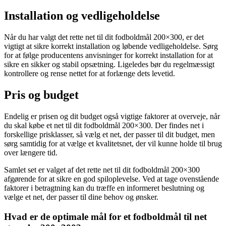
Installation og vedligeholdelse
Når du har valgt det rette net til dit fodboldmål 200×300, er det
vigtigt at sikre korrekt installation og løbende vedligeholdelse. Sørg
for at følge producentens anvisninger for korrekt installation for at
sikre en sikker og stabil opsætning. Ligeledes bør du regelmæssigt
kontrollere og rense nettet for at forlænge dets levetid.
Pris og budget
Endelig er prisen og dit budget også vigtige faktorer at overveje, når
du skal købe et net til dit fodboldmål 200×300. Der findes net i
forskellige prisklasser, så vælg et net, der passer til dit budget, men
sørg samtidig for at vælge et kvalitetsnet, der vil kunne holde til brug
over længere tid.
Samlet set er valget af det rette net til dit fodboldmål 200×300
afgørende for at sikre en god spiloplevelse. Ved at tage ovenstående
faktorer i betragtning kan du træffe en informeret beslutning og
vælge et net, der passer til dine behov og ønsker.
Hvad er de optimale mål for et fodboldmål til net