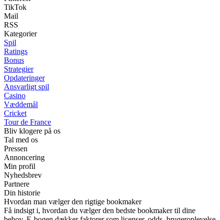
TikTok
Mail
RSS
Kategorier
Spil
Ratings
Bonus
Strategier
Opdateringer
Ansvarligt spil
Casino
Væddemål
Cricket
Tour de France
Bliv klogere på os
Tal med os
Pressen
Annoncering
Min profil
Nyhedsbrev
Partnere
Din historie
Hvordan man vælger den rigtige bookmaker
Få indsigt i, hvordan du vælger den bedste bookmaker til dine
behov. E-bogen dækker faktorer som licenser, odds, brugeroplevelse