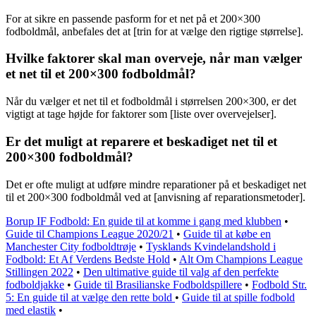
For at sikre en passende pasform for et net på et 200×300
fodboldmål, anbefales det at [trin for at vælge den rigtige størrelse].
Hvilke faktorer skal man overveje, når man vælger
et net til et 200×300 fodboldmål?
Når du vælger et net til et fodboldmål i størrelsen 200×300, er det
vigtigt at tage højde for faktorer som [liste over overvejelser].
Er det muligt at reparere et beskadiget net til et
200×300 fodboldmål?
Det er ofte muligt at udføre mindre reparationer på et beskadiget net
til et 200×300 fodboldmål ved at [anvisning af reparationsmetoder].
Borup IF Fodbold: En guide til at komme i gang med klubben
•
Guide til Champions League 2020/21
•
Guide til at købe en
Manchester City fodboldtrøje
•
Tysklands Kvindelandshold i
Fodbold: Et Af Verdens Bedste Hold
•
Alt Om Champions League
Stillingen 2022
•
Den ultimative guide til valg af den perfekte
fodboldjakke
•
Guide til Brasilianske Fodboldspillere
•
Fodbold Str.
5: En guide til at vælge den rette bold
•
Guide til at spille fodbold
med elastik
•