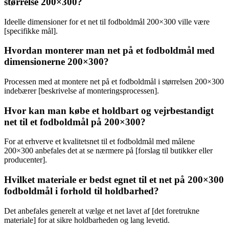
størrelse 200×300?
Ideelle dimensioner for et net til fodboldmål 200×300 ville være
[specifikke mål].
Hvordan monterer man net på et fodboldmål med
dimensionerne 200×300?
Processen med at montere net på et fodboldmål i størrelsen 200×300
indebærer [beskrivelse af monteringsprocessen].
Hvor kan man købe et holdbart og vejrbestandigt
net til et fodboldmål på 200×300?
For at erhverve et kvalitetsnet til et fodboldmål med målene
200×300 anbefales det at se nærmere på [forslag til butikker eller
producenter].
Hvilket materiale er bedst egnet til et net på 200×300
fodboldmål i forhold til holdbarhed?
Det anbefales generelt at vælge et net lavet af [det foretrukne
materiale] for at sikre holdbarheden og lang levetid.