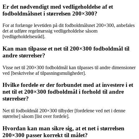
Er det nødvendigt med vedligeholdelse af et
fodboldmålsnet i størrelsen 200×300?
For at forlænge levetiden på dit fodboldmålsnet 200×300, anbefales
det at udføre regelmæssig vedligeholdelse såsom
[vedligeholdelsesråd].
Kan man tilpasse et net til 200×300 fodboldmål til
andre størrelser?
Visse net til 200×300 fodboldmål kan tilpasses til andre dimensioner
ved [beskrivelse af tilpasningsmuligheder].
Hvilke fordele er der forbundet med at investere i et
net til et 200×300 fodboldmål i forhold til andre
størrelser?
Net til fodboldmål 200×300 tilbyder [fordelene ved net i denne
størrelse] såsom [list over fordele].
Hvordan kan man sikre sig, at et net i størrelsen
200×300 passer korrekt til målet?