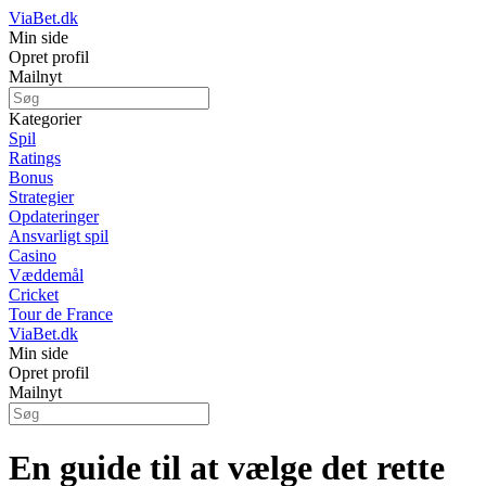
ViaBet.dk
Min side
Opret profil
Mailnyt
Kategorier
Spil
Ratings
Bonus
Strategier
Opdateringer
Ansvarligt spil
Casino
Væddemål
Cricket
Tour de France
ViaBet.dk
Min side
Opret profil
Mailnyt
En guide til at vælge det rette