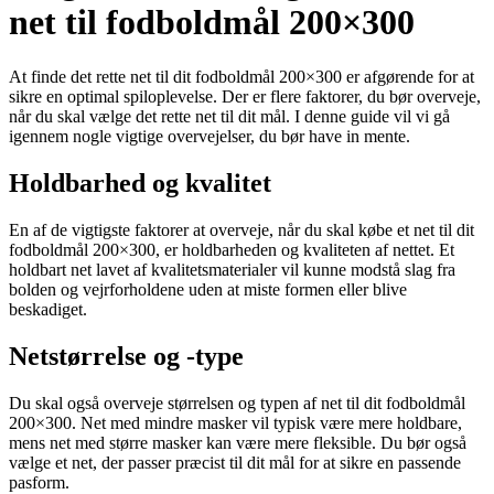
net til fodboldmål 200×300
At finde det rette net til dit fodboldmål 200×300 er afgørende for at
sikre en optimal spiloplevelse. Der er flere faktorer, du bør overveje,
når du skal vælge det rette net til dit mål. I denne guide vil vi gå
igennem nogle vigtige overvejelser, du bør have in mente.
Holdbarhed og kvalitet
En af de vigtigste faktorer at overveje, når du skal købe et net til dit
fodboldmål 200×300, er holdbarheden og kvaliteten af nettet. Et
holdbart net lavet af kvalitetsmaterialer vil kunne modstå slag fra
bolden og vejrforholdene uden at miste formen eller blive
beskadiget.
Netstørrelse og -type
Du skal også overveje størrelsen og typen af net til dit fodboldmål
200×300. Net med mindre masker vil typisk være mere holdbare,
mens net med større masker kan være mere fleksible. Du bør også
vælge et net, der passer præcist til dit mål for at sikre en passende
pasform.