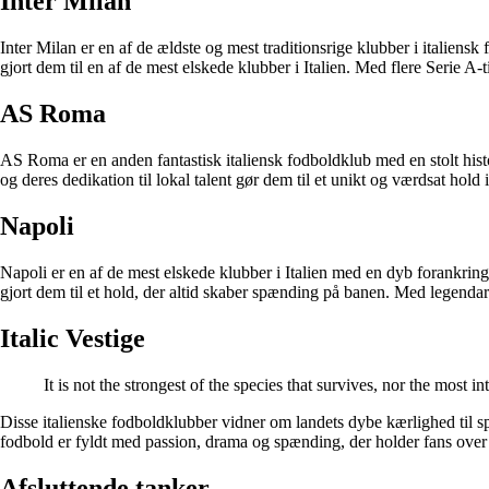
Inter Milan
Inter Milan er en af de ældste og mest traditionsrige klubber i italiens
gjort dem til en af de mest elskede klubber i Italien. Med flere Serie A-t
AS Roma
AS Roma er en anden fantastisk italiensk fodboldklub med en stolt histo
og deres dedikation til lokal talent gør dem til et unikt og værdsat hold i
Napoli
Napoli er en af de mest elskede klubber i Italien med en dyb forankring 
gjort dem til et hold, der altid skaber spænding på banen. Med legendar
Italic Vestige
It is not the strongest of the species that survives, nor the most 
Disse italienske fodboldklubber vidner om landets dybe kærlighed til spil
fodbold er fyldt med passion, drama og spænding, der holder fans over
Afsluttende tanker