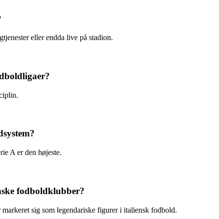
?
jenester eller endda live på stadion.
odboldligaer?
ciplin.
ldsystem?
rie A er den højeste.
ienske fodboldklubber?
markeret sig som legendariske figurer i italiensk fodbold.