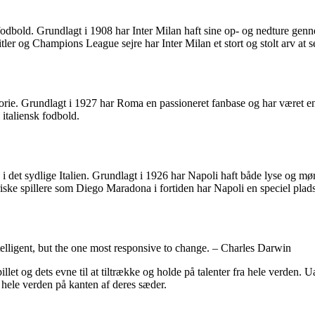
k fodbold. Grundlagt i 1908 har Inter Milan haft sine op- og nedture genn
itler og Champions League sejre har Inter Milan et stort og stolt arv at s
rie. Grundlagt i 1927 har Roma en passioneret fanbase og har været en f
 italiensk fodbold.
i det sydlige Italien. Grundlagt i 1926 har Napoli haft både lyse og mør
iske spillere som Diego Maradona i fortiden har Napoli en speciel plads
intelligent, but the one most responsive to change. – Charles Darwin
let og dets evne til at tiltrække og holde på talenter fra hele verden. U
 hele verden på kanten af deres sæder.