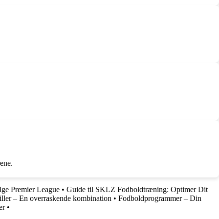
ene.
følge Premier League
•
Guide til SKLZ Fodboldtræning: Optimer Dit
iller – En overraskende kombination
•
Fodboldprogrammer – Din
er
•