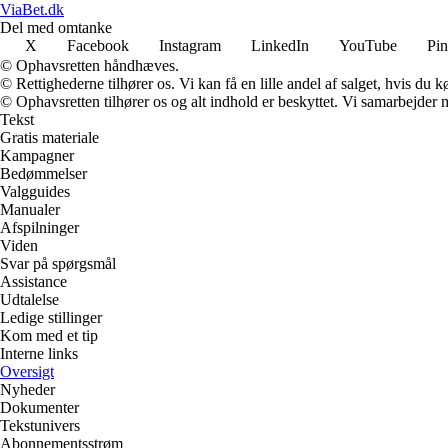
ViaBet.dk
Del med omtanke
X
Facebook
Instagram
LinkedIn
YouTube
Pin
© Ophavsretten håndhæves.
© Rettighederne tilhører os. Vi kan få en lille andel af salget, hvis du
© Ophavsretten tilhører os og alt indhold er beskyttet. Vi samarbejder 
Tekst
Gratis materiale
Kampagner
Bedømmelser
Valgguides
Manualer
Afspilninger
Viden
Svar på spørgsmål
Assistance
Udtalelse
Ledige stillinger
Kom med et tip
Interne links
Oversigt
Nyheder
Dokumenter
Tekstunivers
Abonnementsstrøm