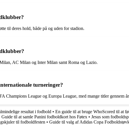
ldklubber?
tte til deres hold, både på og uden for stadion.
oldklubber?
r Milan, AC Milan og Inter Milan samt Roma og Lazio.
internationale turneringer?
m UEFA Champions League og Europa League, med mange titler gennem år
lmindelige resultat i fodbold
•
En guide til at bruge WhoScored til at 
•
Guide til at samle Panini fodboldkort hos Føtex
•
Jesus som fodboldsp
gskjuler til fodboldfesten
•
Guide til valg af Adidas Copa Fodboldstøvl