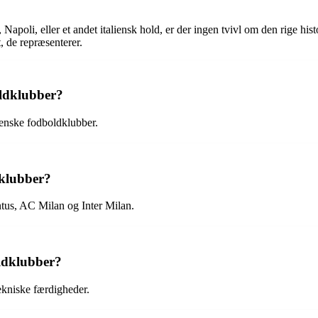
oli, eller et andet italiensk hold, er der ingen tvivl om den rige histo
, de repræsenterer.
oldklubber?
lienske fodboldklubber.
dklubber?
ntus, AC Milan og Inter Milan.
oldklubber?
 tekniske færdigheder.