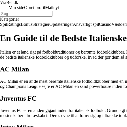
ViaBet.dk
Min side
Opret profil
Mailnyt
Kategorier
Spil
Ratings
Bonus
Strategier
Opdateringer
Ansvarligt spil
Casino
Væddem
En Guide til de Bedste Italiens
Italien er et land rigt på fodboldtraditioner og berømte fodboldklubbe
de bedste italienske fodboldklubber og udforske, hvad der gør dem så s
AC Milan
AC Milan er en af de mest berømte italienske fodboldklubber med en imp
og Champions League sejre er AC Milan en sand powerhouse inden for 
Juventus FC
Juventus FC er en anden gigant inden for italiensk fodbold. Grundlagt i
mesterskaber i trofæskabet. Deres evne til at forny sig og tiltrække topk