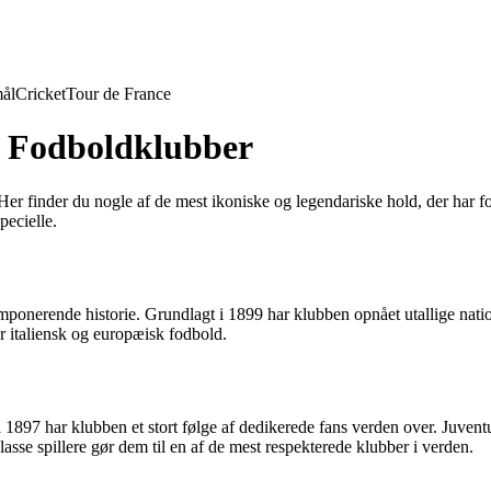
ål
Cricket
Tour de France
ke Fodboldklubber
r. Her finder du nogle af de mest ikoniske og legendariske hold, der ha
pecielle.
onerende historie. Grundlagt i 1899 har klubben opnået utallige nation
italiensk og europæisk fodbold.
 1897 har klubben et stort følge af dedikerede fans verden over. Juventu
lasse spillere gør dem til en af de mest respekterede klubber i verden.