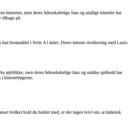
em historien, men deres lidenskabelige fans og utallige triumfer har
e tilbage på.
ast bestanddel i Serie A i årtier. Deres intense rivalisering med Lazio
ke øjeblikke, men deres lidenskabelige fans og unikke spillestil har
 i historiebøgerne.
anset hvilket hold du holder med, er der ingen tvivl om, at italiensk