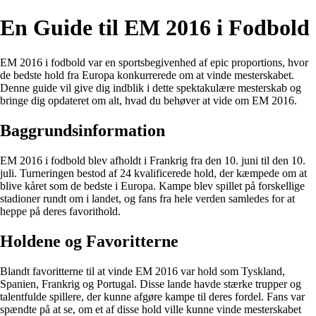
En Guide til EM 2016 i Fodbold
EM 2016 i fodbold var en sportsbegivenhed af epic proportions, hvor
de bedste hold fra Europa konkurrerede om at vinde mesterskabet.
Denne guide vil give dig indblik i dette spektakulære mesterskab og
bringe dig opdateret om alt, hvad du behøver at vide om EM 2016.
Baggrundsinformation
EM 2016 i fodbold blev afholdt i Frankrig fra den 10. juni til den 10.
juli. Turneringen bestod af 24 kvalificerede hold, der kæmpede om at
blive kåret som de bedste i Europa. Kampe blev spillet på forskellige
stadioner rundt om i landet, og fans fra hele verden samledes for at
heppe på deres favorithold.
Holdene og Favoritterne
Blandt favoritterne til at vinde EM 2016 var hold som Tyskland,
Spanien, Frankrig og Portugal. Disse lande havde stærke trupper og
talentfulde spillere, der kunne afgøre kampe til deres fordel. Fans var
spændte på at se, om et af disse hold ville kunne vinde mesterskabet