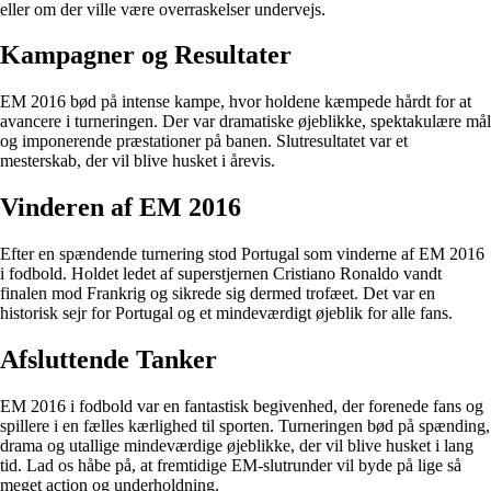
eller om der ville være overraskelser undervejs.
Kampagner og Resultater
EM 2016 bød på intense kampe, hvor holdene kæmpede hårdt for at
avancere i turneringen. Der var dramatiske øjeblikke, spektakulære mål
og imponerende præstationer på banen. Slutresultatet var et
mesterskab, der vil blive husket i årevis.
Vinderen af EM 2016
Efter en spændende turnering stod Portugal som vinderne af EM 2016
i fodbold. Holdet ledet af superstjernen Cristiano Ronaldo vandt
finalen mod Frankrig og sikrede sig dermed trofæet. Det var en
historisk sejr for Portugal og et mindeværdigt øjeblik for alle fans.
Afsluttende Tanker
EM 2016 i fodbold var en fantastisk begivenhed, der forenede fans og
spillere i en fælles kærlighed til sporten. Turneringen bød på spænding,
drama og utallige mindeværdige øjeblikke, der vil blive husket i lang
tid. Lad os håbe på, at fremtidige EM-slutrunder vil byde på lige så
meget action og underholdning.