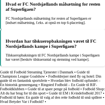
Hvad er FC Nordsjællands målsætning for resten
af Superligaen?
FC Nordsjællands målsætning for resten af Superligaen er
[indsæt målsætning, f.eks. at opnå en top 6-placering].
Hvordan har tilskueropbakningen været til FC
Nordsjællands kampe i Superligaen?
Tilskueropbakningen til FC Nordsjællands kampe i Superligaen
har været [beskriv tilskuerantal og stemning ved kampe].
Guide til Fodbold Streaming Tjenester i Danmark
•
Guide til
Champions League Goalshow
•
Fodboldrejser med fly og hotel: Din
guide til en fantastisk sportsferie
•
Hvordan blev fodbold opfundet –
En historisk gennemgang
•
Ringsted Fodbold – En Guide til RIF-
Fodboldklubben
•
Guide til at spare penge på fodbold
•
Fodbold Shop:
Alt du har brug for til din sport
•
Guide til EM i Kvindefodbold 2017
•
Fodbold til børn: En guide til valg af den rette fodbold til små spillere
•
Hvad Betyder Var i Fodbold?
•