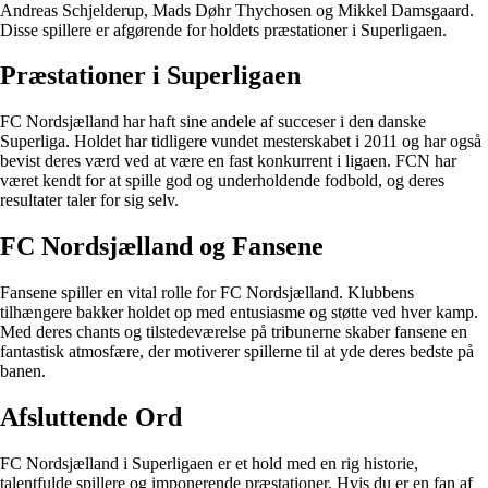
Andreas Schjelderup, Mads Døhr Thychosen og Mikkel Damsgaard.
Disse spillere er afgørende for holdets præstationer i Superligaen.
Præstationer i Superligaen
FC Nordsjælland har haft sine andele af succeser i den danske
Superliga. Holdet har tidligere vundet mesterskabet i 2011 og har også
bevist deres værd ved at være en fast konkurrent i ligaen. FCN har
været kendt for at spille god og underholdende fodbold, og deres
resultater taler for sig selv.
FC Nordsjælland og Fansene
Fansene spiller en vital rolle for FC Nordsjælland. Klubbens
tilhængere bakker holdet op med entusiasme og støtte ved hver kamp.
Med deres chants og tilstedeværelse på tribunerne skaber fansene en
fantastisk atmosfære, der motiverer spillerne til at yde deres bedste på
banen.
Afsluttende Ord
FC Nordsjælland i Superligaen er et hold med en rig historie,
talentfulde spillere og imponerende præstationer. Hvis du er en fan af