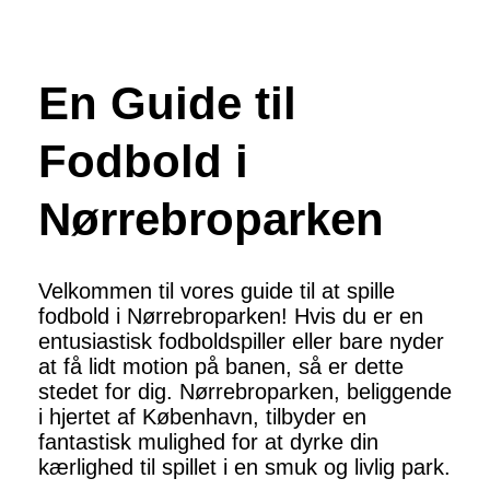
En Guide til
Fodbold i
Nørrebroparken
Velkommen til vores guide til at spille
fodbold i Nørrebroparken! Hvis du er en
entusiastisk fodboldspiller eller bare nyder
at få lidt motion på banen, så er dette
stedet for dig. Nørrebroparken, beliggende
i hjertet af København, tilbyder en
fantastisk mulighed for at dyrke din
kærlighed til spillet i en smuk og livlig park.