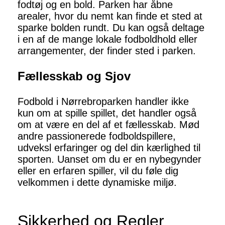
fodtøj og en bold. Parken har åbne
arealer, hvor du nemt kan finde et sted at
sparke bolden rundt. Du kan også deltage
i en af de mange lokale fodboldhold eller
arrangementer, der finder sted i parken.
Fællesskab og Sjov
Fodbold i Nørrebroparken handler ikke
kun om at spille spillet, det handler også
om at være en del af et fællesskab. Mød
andre passionerede fodboldspillere,
udveksl erfaringer og del din kærlighed til
sporten. Uanset om du er en nybegynder
eller en erfaren spiller, vil du føle dig
velkommen i dette dynamiske miljø.
Sikkerhed og Regler