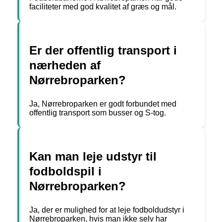
faciliteter med god kvalitet af græs og mål.
Er der offentlig transport i
nærheden af
Nørrebroparken?
Ja, Nørrebroparken er godt forbundet med
offentlig transport som busser og S-tog.
Kan man leje udstyr til
fodboldspil i
Nørrebroparken?
Ja, der er mulighed for at leje fodboldudstyr i
Nørrebroparken, hvis man ikke selv har