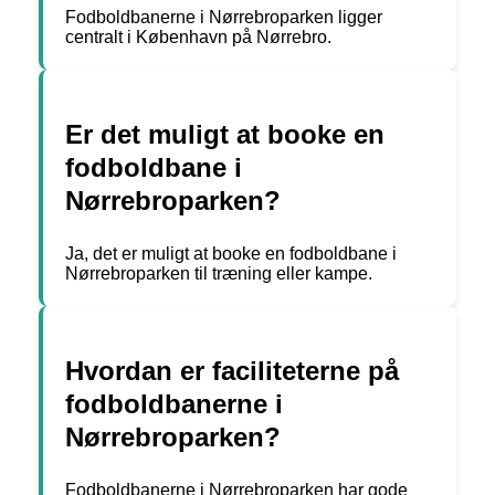
Fodboldbanerne i Nørrebroparken ligger
centralt i København på Nørrebro.
Er det muligt at booke en
fodboldbane i
Nørrebroparken?
Ja, det er muligt at booke en fodboldbane i
Nørrebroparken til træning eller kampe.
Hvordan er faciliteterne på
fodboldbanerne i
Nørrebroparken?
Fodboldbanerne i Nørrebroparken har gode