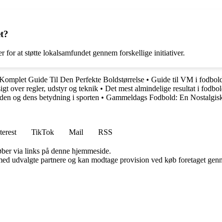
t?
for at støtte lokalsamfundet gennem forskellige initiativer.
 Komplet Guide Til Den Perfekte Boldstørrelse
•
Guide til VM i fodbold
gt over regler, udstyr og teknik
•
Det mest almindelige resultat i fodbo
den og dens betydning i sporten
•
Gammeldags Fodbold: En Nostalgisk
terest
TikTok
Mail
RSS
 køber via links på denne hjemmeside.
med udvalgte partnere og kan modtage provision ved køb foretaget gennem