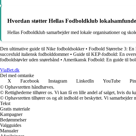
Hvordan støtter Hellas Fodboldklub lokalsamfunde
Hellas Fodboldklub samarbejder med lokale organisationer og skoler 
Den ultimative guide til Nike fodboldsokker
•
Fodbold Størrelse 3: En
succesfuld italiensk fodbolddommer
•
Guide til KEP-fodbold: En oversi
fodboldstøvler uden snørebånd
•
Amerikansk Fodbold: En guide til bol
ViaBet.dk
Del med omtanke
X
Facebook
Instagram
LinkedIn
YouTube
Pin
© Ophavsretten håndhæves.
© Rettighederne tilhører os. Vi kan få en lille andel af salget, hvis du
© Ophavsretten tilhører os og alt indhold er beskyttet. Vi samarbejder 
Tekst
Gratis materiale
Kampagner
Bedømmelser
Valgguides
Manualer