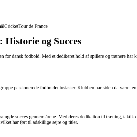
ål
Cricket
Tour de France
 Historie og Succes
en for dansk fodbold. Med et dedikeret hold af spillere og trænere har 
 gruppe passionerede fodboldentusiaster. Klubben har siden da været en c
g mængde succes gennem årene. Med deres dedikation til træning, taktik 
ket har ført til adskillige sejre og titler.