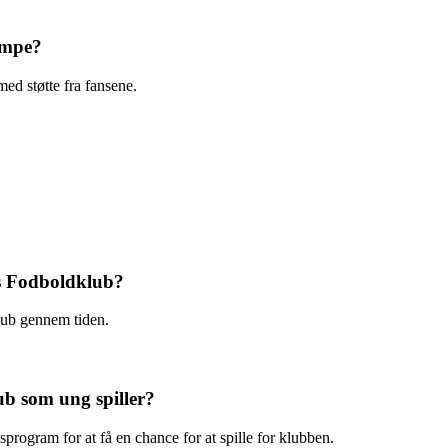
ampe?
ed støtte fra fansene.
as Fodboldklub?
klub gennem tiden.
b som ung spiller?
rogram for at få en chance for at spille for klubben.