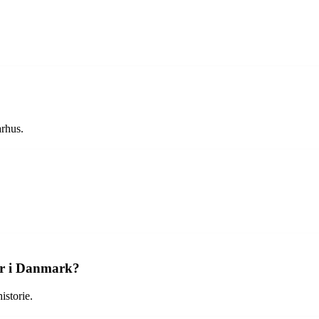
rhus.
er i Danmark?
istorie.