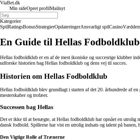
ViaBet.dk
Min side
Opret profil
Mailnyt
Kategorier
Spil
Ratings
Bonus
Strategier
Opdateringer
Ansvarligt spil
Casino
Væddem
En Guide til Hellas Fodboldklub:
Hellas fodboldklub er en af de mest ikoniske og succesrige klubber ind
udforske historien bag Hellas fodboldklub og dens vej til succes.
Historien om Hellas Fodboldklub
Hellas fodboldklub blev grundlagt i starten af det 20. århundrede af en
mesterskaber og trofæer.
Successen bag Hellas
Det er ikke til at benægte, at Hellas fodboldklub har opnået en utroli
dansk fodbold. Spillerne har vist en utrolig indsats og talent på banen, hvil
Den Vigtige Rolle af Trænerne