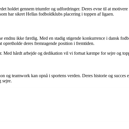
det holdet gennem triumfer og udfordringer. Deres evne til at motivere o
som har sikret Hellas fodboldklubs placering i toppen af ligaen.
jse endnu ikke færdig. Med en stadig stigende konkurrence i dansk fodb
at opretholde deres fremragende position i fremtiden.
r. Med hårdt arbejde og dedikation vil vi fortsat kæmpe for sejre og to
n og teamwork kan opnå i sportens verden. Deres historie og succes er en
 sejre.