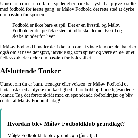
Uanset om du er en erfaren spiller eller bare har lyst til at prøve kræfter
med fodbold for første gang, er Måløv Fodbold det rette sted at dyrke
din passion for sporten.
Fodbold er ikke bare et spil. Det er en livsstil, og Måløv
Fodbold er det perfekte sted at udforske denne livsstil og
skabe minder for livet.
I Måløv Fodbold handler det ikke kun om at vinde kampe; det handler
også om at have det sjovt, udvikle sig som spiller og være en del af et
fællesskab, der deler din passion for boldspillet.
Afsluttende Tanker
Uanset om du er barn, teenager eller voksen, er Måløv Fodbold et
fantastisk sted at dyrke din kærlighed til fodbold og finde ligesindede
venner. Tag det første skridt mod en spændende fodboldrejse og bliv
en del af Måløv Fodbold i dag!
Hvordan blev Måløv Fodboldklub grundlagt?
Måløv Fodboldklub blev grundlagt i [årstal] af