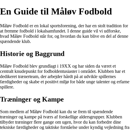
En Guide til Måløv Fodbold
Måløv Fodbold er en lokal sportsforening, der har en stolt tradition for
at fremme fodbold i lokalsamfundet. I denne guide vil vi udforske,
hvad Måløv Fodbold står for, og hvordan du kan blive en del af denne
spændende klub.
Historie og Baggrund
Måløv Fodbold blev grundlagt i 19XX og har siden da været et
centralt knudepunkt for fodboldentusiaster i området. Klubben har et
dedikeret trænerteam, der arbejder hårdt på at udvikle spillernes
færdigheder og skabe et positivt miljø for både unge talenter og erfarne
spillere.
Træninger og Kampe
Som medlem af Måløv Fodbold kan du se frem til spændende
træninger og kampe på tværs af forskellige aldersgrupper. Klubben
tilbyder træninger flere gange om ugen, hvor du kan forbedre dine
tekniske færdigheder og taktiske forståelse under kyndig vejledning fra