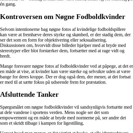
én gang.
Kontroversen om Nøgne Fodboldkvinder
Selvom intentionerne bag nøgne fotos af kvindelige fodboldspillere
kan være at fremhæve deres styrke og skønhed, er der stadig dem, der
ser det som en form for objektivering eller seksualisering.
Diskussionen om, hvorvidt disse billeder hjælper med at bryde med
stereotyper eller blot forstærker dem, fortsætter med at rage vidt og
bredt.
Mange forsvarer nøgne fotos af fodboldkvinder ved at påpege, at det er
en måde at vise, at kvinder kan være stærke og selvsikre uden at være
bange for deres kroppe. Der er dog også dem, der mener, at det fortsat
er med til at sætte fokus på udseende frem for præstation.
Afsluttende Tanker
Spørgsmålet om nøgne fodboldkvinder vil sandsynligvis fortsætte med
at dele vandene i sportens verden. Mens nogle ser det som
empowerment og en måde at bryde med normerne på, ser andre det
som et skridt tilbage i kampen for ligestilling.