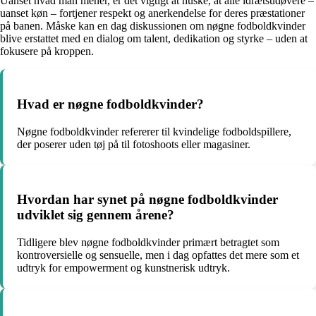
Uanset hvad man mener, er det vigtigt at huske, at alle idrætsudøvere –
uanset køn – fortjener respekt og anerkendelse for deres præstationer
på banen. Måske kan en dag diskussionen om nøgne fodboldkvinder
blive erstattet med en dialog om talent, dedikation og styrke – uden at
fokusere på kroppen.
Hvad er nøgne fodboldkvinder?
Nøgne fodboldkvinder refererer til kvindelige fodboldspillere,
der poserer uden tøj på til fotoshoots eller magasiner.
Hvordan har synet på nøgne fodboldkvinder
udviklet sig gennem årene?
Tidligere blev nøgne fodboldkvinder primært betragtet som
kontroversielle og sensuelle, men i dag opfattes det mere som et
udtryk for empowerment og kunstnerisk udtryk.