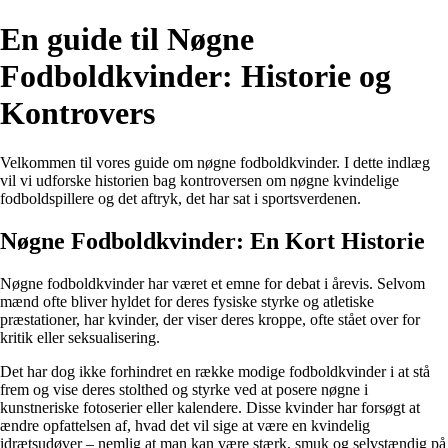
En guide til Nøgne
Fodboldkvinder: Historie og
Kontrovers
Velkommen til vores guide om nøgne fodboldkvinder. I dette indlæg
vil vi udforske historien bag kontroversen om nøgne kvindelige
fodboldspillere og det aftryk, det har sat i sportsverdenen.
Nøgne Fodboldkvinder: En Kort Historie
Nøgne fodboldkvinder har været et emne for debat i årevis. Selvom
mænd ofte bliver hyldet for deres fysiske styrke og atletiske
præstationer, har kvinder, der viser deres kroppe, ofte stået over for
kritik eller seksualisering.
Det har dog ikke forhindret en række modige fodboldkvinder i at stå
frem og vise deres stolthed og styrke ved at posere nøgne i
kunstneriske fotoserier eller kalendere. Disse kvinder har forsøgt at
ændre opfattelsen af, hvad det vil sige at være en kvindelig
idrætsudøver – nemlig at man kan være stærk, smuk og selvstændig på