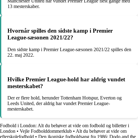
Manchester United har vundet Premier League flest gange med
13 mesterskaber.
Hvornår spilles den sidste kamp i Premier
League-sæsonen 2021/22?
Den sidste kamp i Premier League-sæsonen 2021/22 spilles den
22. maj 2022.
Hvilke Premier League-hold har aldrig vundet
mesterskabet?
Der er flere hold, herunder Tottenham Hotspur, Everton og
Leeds United, der aldrig har vundet Premier League-
mesterskabet.
Fodbold i London: Alt du behøver at vide om fodbold og billetter i
London
•
Vejle Fodbolddommerklub
•
Alt du behøver at vide om
efterskolefodbold
•
Den ikoniske fodboldsang fra 1986: Dodo and the