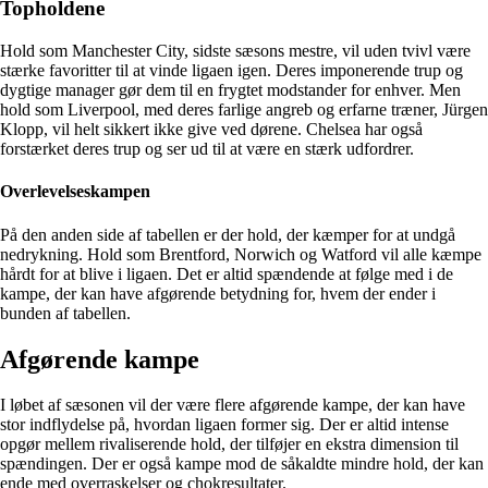
Topholdene
Hold som Manchester City, sidste sæsons mestre, vil uden tvivl være
stærke favoritter til at vinde ligaen igen. Deres imponerende trup og
dygtige manager gør dem til en frygtet modstander for enhver. Men
hold som Liverpool, med deres farlige angreb og erfarne træner, Jürgen
Klopp, vil helt sikkert ikke give ved dørene. Chelsea har også
forstærket deres trup og ser ud til at være en stærk udfordrer.
Overlevelseskampen
På den anden side af tabellen er der hold, der kæmper for at undgå
nedrykning. Hold som Brentford, Norwich og Watford vil alle kæmpe
hårdt for at blive i ligaen. Det er altid spændende at følge med i de
kampe, der kan have afgørende betydning for, hvem der ender i
bunden af tabellen.
Afgørende kampe
I løbet af sæsonen vil der være flere afgørende kampe, der kan have
stor indflydelse på, hvordan ligaen former sig. Der er altid intense
opgør mellem rivaliserende hold, der tilføjer en ekstra dimension til
spændingen. Der er også kampe mod de såkaldte mindre hold, der kan
ende med overraskelser og chokresultater.