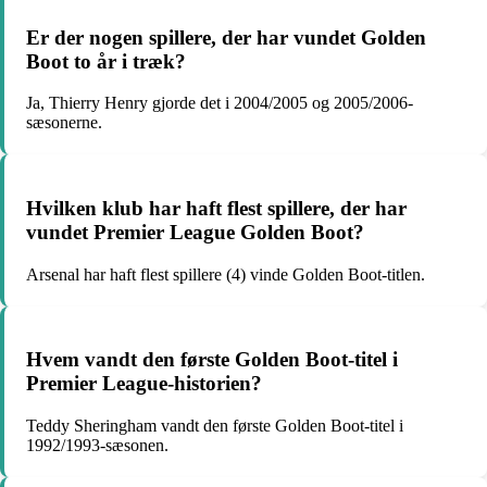
Er der nogen spillere, der har vundet Golden
Boot to år i træk?
Ja, Thierry Henry gjorde det i 2004/2005 og 2005/2006-
sæsonerne.
Hvilken klub har haft flest spillere, der har
vundet Premier League Golden Boot?
Arsenal har haft flest spillere (4) vinde Golden Boot-titlen.
Hvem vandt den første Golden Boot-titel i
Premier League-historien?
Teddy Sheringham vandt den første Golden Boot-titel i
1992/1993-sæsonen.