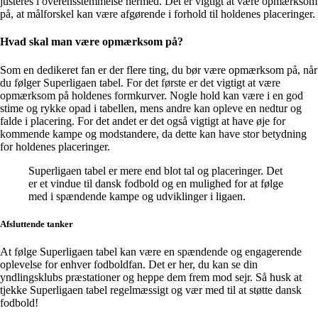
justeres i overensstemmelse hermed. Det er vigtigt at være opmærksom
på, at målforskel kan være afgørende i forhold til holdenes placeringer.
Hvad skal man være opmærksom på?
Som en dedikeret fan er der flere ting, du bør være opmærksom på, når
du følger Superligaen tabel. For det første er det vigtigt at være
opmærksom på holdenes formkurver. Nogle hold kan være i en god
stime og rykke opad i tabellen, mens andre kan opleve en nedtur og
falde i placering. For det andet er det også vigtigt at have øje for
kommende kampe og modstandere, da dette kan have stor betydning
for holdenes placeringer.
Superligaen tabel er mere end blot tal og placeringer. Det
er et vindue til dansk fodbold og en mulighed for at følge
med i spændende kampe og udviklinger i ligaen.
Afsluttende tanker
At følge Superligaen tabel kan være en spændende og engagerende
oplevelse for enhver fodboldfan. Det er her, du kan se din
yndlingsklubs præstationer og heppe dem frem mod sejr. Så husk at
tjekke Superligaen tabel regelmæssigt og vær med til at støtte dansk
fodbold!