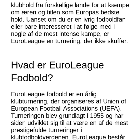
klubhold fra forskellige lande for at kæmpe
om æren og titlen som Europas bedste
hold. Uanset om du er en ivrig fodboldfan
eller bare interesseret i at følge med i
nogle af de mest intense kampe, er
EuroLeague en turnering, der ikke skuffer.
Hvad er EuroLeague
Fodbold?
EuroLeague fodbold er en årlig
klubturnering, der organiseres af Union of
European Football Associations (UEFA).
Turneringen blev grundlagt i 1955 og har
siden udviklet sig til at være en af de mest
prestigefulde turneringer i
klubfodboldverdenen. EuroLeague består