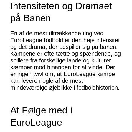
Intensiteten og Dramaet
på Banen
En af de mest tiltrækkende ting ved
EuroLeague fodbold er den høje intensitet
og det drama, der udspiller sig på banen.
Kampene er ofte tætte og spændende, og
spillere fra forskellige lande og kulturer
kæmper mod hinanden for at vinde. Der
er ingen tvivl om, at EuroLeague kampe
kan levere nogle af de mest
mindeværdige øjeblikke i fodboldhistorien.
At Følge med i
EuroLeague