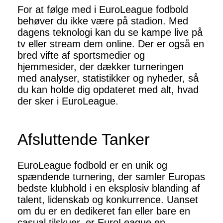
For at følge med i EuroLeague fodbold
behøver du ikke være på stadion. Med
dagens teknologi kan du se kampe live på
tv eller stream dem online. Der er også en
bred vifte af sportsmedier og
hjemmesider, der dækker turneringen
med analyser, statistikker og nyheder, så
du kan holde dig opdateret med alt, hvad
der sker i EuroLeague.
Afsluttende Tanker
EuroLeague fodbold er en unik og
spændende turnering, der samler Europas
bedste klubhold i en eksplosiv blanding af
talent, lidenskab og konkurrence. Uanset
om du er en dedikeret fan eller bare en
casual tilskuer, er EuroLeague en