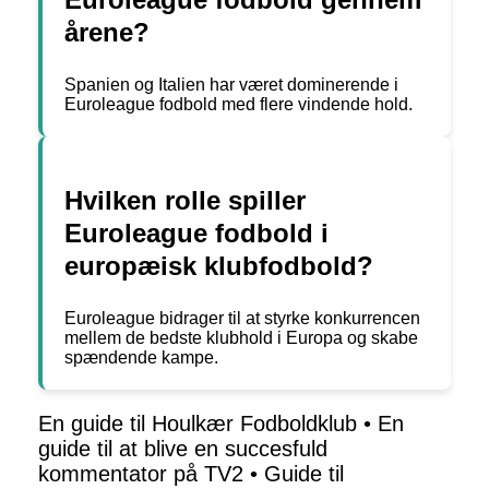
årene?
Spanien og Italien har været dominerende i
Euroleague fodbold med flere vindende hold.
Hvilken rolle spiller
Euroleague fodbold i
europæisk klubfodbold?
Euroleague bidrager til at styrke konkurrencen
mellem de bedste klubhold i Europa og skabe
spændende kampe.
En guide til Houlkær Fodboldklub
•
En
guide til at blive en succesfuld
kommentator på TV2
•
Guide til