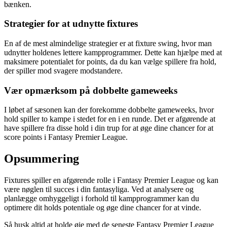
bænken.
Strategier for at udnytte fixtures
En af de mest almindelige strategier er at fixture swing, hvor man
udnytter holdenes lettere kampprogrammer. Dette kan hjælpe med at
maksimere potentialet for points, da du kan vælge spillere fra hold,
der spiller mod svagere modstandere.
Vær opmærksom på dobbelte gameweeks
I løbet af sæsonen kan der forekomme dobbelte gameweeks, hvor
hold spiller to kampe i stedet for en i en runde. Det er afgørende at
have spillere fra disse hold i din trup for at øge dine chancer for at
score points i Fantasy Premier League.
Opsummering
Fixtures spiller en afgørende rolle i Fantasy Premier League og kan
være nøglen til succes i din fantasyliga. Ved at analysere og
planlægge omhyggeligt i forhold til kampprogrammer kan du
optimere dit holds potentiale og øge dine chancer for at vinde.
Så husk altid at holde øje med de seneste Fantasy Premier League