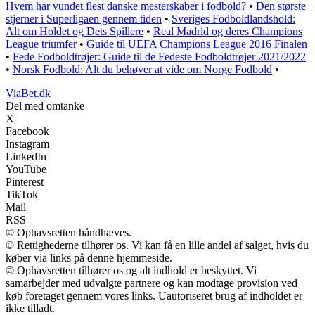
Hvem har vundet flest danske mesterskaber i fodbold?
•
Den største
stjerner i Superligaen gennem tiden
•
Sveriges Fodboldlandshold:
Alt om Holdet og Dets Spillere
•
Real Madrid og deres Champions
League triumfer
•
Guide til UEFA Champions League 2016 Finalen
•
Fede Fodboldtrøjer: Guide til de Fedeste Fodboldtrøjer 2021/2022
•
Norsk Fodbold: Alt du behøver at vide om Norge Fodbold
•
ViaBet.dk
Del med omtanke
X
Facebook
Instagram
LinkedIn
YouTube
Pinterest
TikTok
Mail
RSS
© Ophavsretten håndhæves.
© Rettighederne tilhører os. Vi kan få en lille andel af salget, hvis du
køber via links på denne hjemmeside.
© Ophavsretten tilhører os og alt indhold er beskyttet. Vi
samarbejder med udvalgte partnere og kan modtage provision ved
køb foretaget gennem vores links. Uautoriseret brug af indholdet er
ikke tilladt.