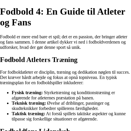
Fodbold 4: En Guide til Atleter
og Fans
Fodbold er mere end bare et spil; det er en passion, der bringer atleter
og fans sammen. I denne artikel dykker vi ned i fodboldverdenen og
udforsker, hvad der gør denne sport så unik.
Fodbold Atleters Træning
For fodboldatleter er disciplin, træning og dedikation nøglen til succes.
Det kræver hårdt arbejde og fokus at opnå topniveau. En typisk
træningsplan for en fodboldspiller inkluderer:
Fysisk træning:
Styrketræning og konditionstræning er
afgørende for atleternes præstation på banen.
Teknisk træning:
Øvelse af driblinger, pasninger og
skudteknikker forbedrer spillerens færdigheder.
Taktisk træning:
At forstå spillets taktiske aspekter og kunne
tilpasse sig forskellige situationer er afgørende.