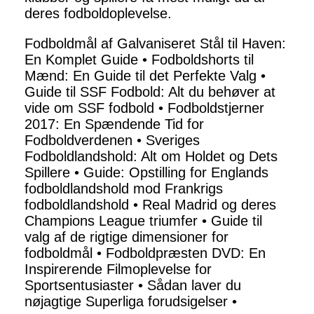
deres fodboldoplevelse.
Fodboldmål af Galvaniseret Stål til Haven:
En Komplet Guide
•
Fodboldshorts til
Mænd: En Guide til det Perfekte Valg
•
Guide til SSF Fodbold: Alt du behøver at
vide om SSF fodbold
•
Fodboldstjerner
2017: En Spændende Tid for
Fodboldverdenen
•
Sveriges
Fodboldlandshold: Alt om Holdet og Dets
Spillere
•
Guide: Opstilling for Englands
fodboldlandshold mod Frankrigs
fodboldlandshold
•
Real Madrid og deres
Champions League triumfer
•
Guide til
valg af de rigtige dimensioner for
fodboldmål
•
Fodboldpræsten DVD: En
Inspirerende Filmoplevelse for
Sportsentusiaster
•
Sådan laver du
nøjagtige Superliga forudsigelser
•