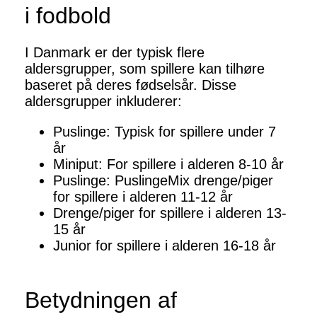
i fodbold
I Danmark er der typisk flere
aldersgrupper, som spillere kan tilhøre
baseret på deres fødselsår. Disse
aldersgrupper inkluderer:
Puslinge: Typisk for spillere under 7
år
Miniput: For spillere i alderen 8-10 år
Puslinge: PuslingeMix drenge/piger
for spillere i alderen 11-12 år
Drenge/piger for spillere i alderen 13-
15 år
Junior for spillere i alderen 16-18 år
Betydningen af