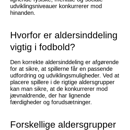
udviklingsniveauer konkurrerer mod
hinanden.
Hvorfor er aldersinddeling
vigtig i fodbold?
Den korrekte aldersinddeling er afgørende
for at sikre, at spillerne får en passende
udfordring og udviklingsmuligheder. Ved at
placere spillere i de rigtige aldersgrupper
kan man sikre, at de konkurrerer mod
jævnaldrende, der har lignende
færdigheder og forudsætninger.
Forskellige aldersgrupper