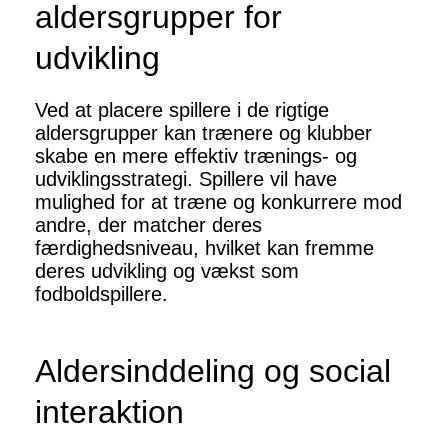
aldersgrupper for
udvikling
Ved at placere spillere i de rigtige
aldersgrupper kan trænere og klubber
skabe en mere effektiv trænings- og
udviklingsstrategi. Spillere vil have
mulighed for at træne og konkurrere mod
andre, der matcher deres
færdighedsniveau, hvilket kan fremme
deres udvikling og vækst som
fodboldspillere.
Aldersinddeling og social
interaktion