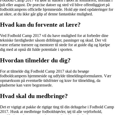
Fodbold Camp 2017 vil løbe af stablen i løbet af sommeren, normalt i
juli eller august. De præcise datoer og sted vil blive offentliggjort på
fodboldcampens officielle hjemmeside. Hold øje med opdateringer for
at sikre, at du ikke går glip af denne fantastiske mulighed.
Hvad kan du forvente at lære?
Ved Fodbold Camp 2017 vil du have mulighed for at forbedre dine
tekniske færdigheder såsom driblinger, pasninger og skud. Der vil
være erfarne trænere og mentorer til stede for at guide dig og hjælpe
dig med at opnå dit fulde potentiale i sporten.
Hvordan tilmelder du dig?
For at tilmelde dig Fodbold Camp 2017 skal du besøge
fodboldcampens hjemmeside og udfylde tilmeldingsformularen. Vær
opmærksom på eventuelle tidsfrister og krav for tilmelding, da
pladserne kan være begrænsede.
Hvad skal du medbringe?
Det er vigtigt at pakke de rigtige ting til din deltagelse i Fodbold Camp
2017. Husk at medbringe fodboldstøvler, tøj til alle vejrforhold,