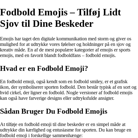
Fodbold Emojis – Tilføj Lidt
Sjov til Dine Beskeder
Emojis har taget den digitale kommunikation med storm og giver os
mulighed for at udtrykke vores følelser og holdninger på en sjov og
kreativ måde. En af de mest populære kategorier af emojis er sports
emojis, med en favorit blandt fodboldfans – fodbold emojis.
Hvad er en Fodbold Emoji?
En fodbold emoji, også kendt som en fodbold smiley, er et grafisk
ikon, der symboliserer sporten fodbold. Den består typisk af en sort og
hvid cirkel, der ligner en fodbold. Nogle versioner af fodbold emojis
kan også have farverige designs eller udtryksfulde ansigter.
Sådan Bruger Du Fodbold Emojis
At tilføje en fodbold emoji til dine beskeder er en simpel måde at
udtrykke din kærlighed og entusiasme for sporten. Du kan bruge en
fodbold emoji i forskellige sammenhænge: