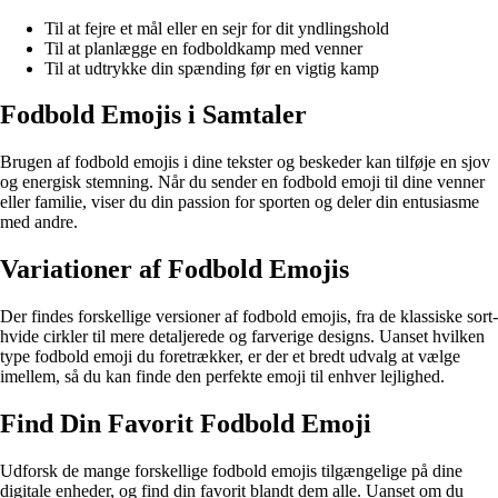
Til at fejre et mål eller en sejr for dit yndlingshold
Til at planlægge en fodboldkamp med venner
Til at udtrykke din spænding før en vigtig kamp
Fodbold Emojis i Samtaler
Brugen af fodbold emojis i dine tekster og beskeder kan tilføje en sjov
og energisk stemning. Når du sender en fodbold emoji til dine venner
eller familie, viser du din passion for sporten og deler din entusiasme
med andre.
Variationer af Fodbold Emojis
Der findes forskellige versioner af fodbold emojis, fra de klassiske sort-
hvide cirkler til mere detaljerede og farverige designs. Uanset hvilken
type fodbold emoji du foretrækker, er der et bredt udvalg at vælge
imellem, så du kan finde den perfekte emoji til enhver lejlighed.
Find Din Favorit Fodbold Emoji
Udforsk de mange forskellige fodbold emojis tilgængelige på dine
digitale enheder, og find din favorit blandt dem alle. Uanset om du