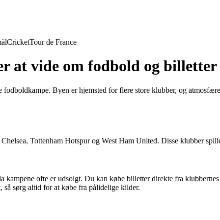
ål
Cricket
Tour de France
 at vide om fodbold og billetter
e fodboldkampe. Byen er hjemsted for flere store klubber, og atmosfære
al, Chelsea, Tottenham Hotspur og West Ham United. Disse klubber spill
, da kampene ofte er udsolgt. Du kan købe billetter direkte fra klubberne
å sørg altid for at købe fra pålidelige kilder.