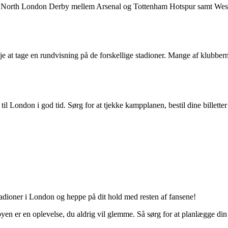
m North London Derby mellem Arsenal og Tottenham Hotspur samt Wes
e at tage en rundvisning på de forskellige stadioner. Mange af klubbe
il London i god tid. Sørg for at tjekke kampplanen, bestil dine billetter
adioner i London og heppe på dit hold med resten af fansene!
yen er en oplevelse, du aldrig vil glemme. Så sørg for at planlægge di