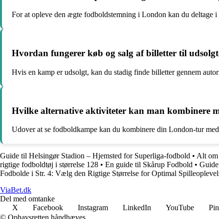
For at opleve den ægte fodboldstemning i London kan du deltage i 
Hvordan fungerer køb og salg af billetter til udso
Hvis en kamp er udsolgt, kan du stadig finde billetter gennem autor
Hvilke alternative aktiviteter kan man kombinere 
Udover at se fodboldkampe kan du kombinere din London-tur med sigh
Guide til Helsingør Stadion – Hjemsted for Superliga-fodbold
•
Alt om
rigtige fodboldtøj i størrelse 128
•
En guide til Skårup Fodbold
•
Guide
Fodbolde i Str. 4: Vælg den Rigtige Størrelse for Optimal Spilleoplevel
ViaBet.dk
Del med omtanke
X
Facebook
Instagram
LinkedIn
YouTube
Pin
© Ophavsretten håndhæves.