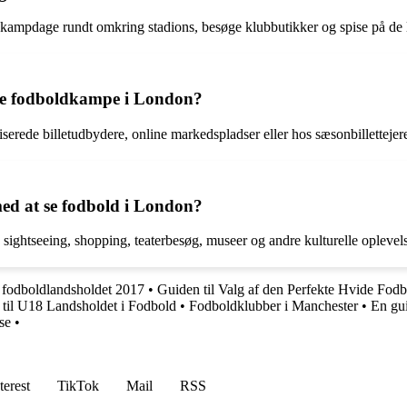
kampdage rundt omkring stadions, besøge klubbutikker og spise på de l
lgte fodboldkampe i London?
iserede billetudbydere, online markedspladser eller hos sæsonbillettejer
med at se fodbold i London?
tseeing, shopping, teaterbesøg, museer og andre kulturelle oplevelser 
 fodboldlandsholdet 2017
•
Guiden til Valg af den Perfekte Hvide Fodb
 til U18 Landsholdet i Fodbold
•
Fodboldklubber i Manchester
•
En gui
se
•
terest
TikTok
Mail
RSS