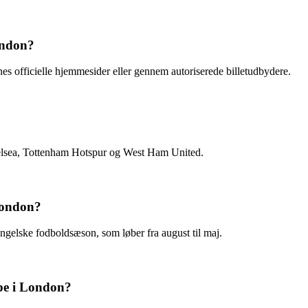
ondon?
es officielle hjemmesider eller gennem autoriserede billetudbydere.
helsea, Tottenham Hotspur og West Ham United.
London?
ngelske fodboldsæson, som løber fra august til maj.
pe i London?