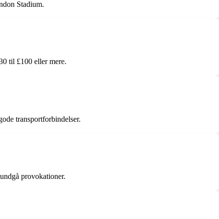
ondon Stadium.
0 til £100 eller mere.
ode transportforbindelser.
g undgå provokationer.