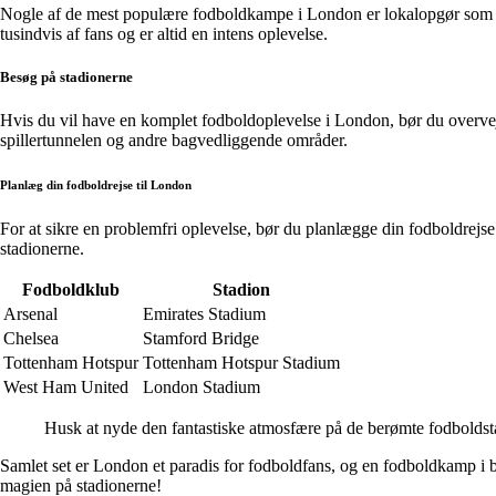
Nogle af de mest populære fodboldkampe i London er lokalopgør so
tusindvis af fans og er altid en intens oplevelse.
Besøg på stadionerne
Hvis du vil have en komplet fodboldoplevelse i London, bør du overvej
spillertunnelen og andre bagvedliggende områder.
Planlæg din fodboldrejse til London
For at sikre en problemfri oplevelse, bør du planlægge din fodboldrejse t
stadionerne.
Fodboldklub
Stadion
Arsenal
Emirates Stadium
Chelsea
Stamford Bridge
Tottenham Hotspur
Tottenham Hotspur Stadium
West Ham United
London Stadium
Husk at nyde den fantastiske atmosfære på de berømte fodboldst
Samlet set er London et paradis for fodboldfans, og en fodboldkamp i b
magien på stadionerne!