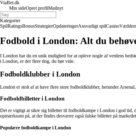
ViaBet.dk
Min side
Opret profil
Mailnyt
Kategorier
Spil
Ratings
Bonus
Strategier
Opdateringer
Ansvarligt spil
Casino
Væddem
Fodbold i London: Alt du behøver
I London har du en unik mulighed for at opleve nogle af verdens bedst
i London, er der flere ting, du bør vide.
Fodboldklubber i London
London er stolt af at have flere store fodboldklubber, herunder Arsen
Fodboldbilletter i London
Det er vigtigt at sikre sig billetter til fodboldkampe i London i god tid
opmærksom på, at der findes desværre også falske billetter på markedet, s
Populære fodboldkampe i London