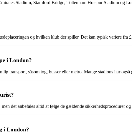
 Emirates Stadium, Stamford Bridge, Tottenham Hotspur Stadium og L
deplaceringen og hvilken klub der spiller. Det kan typisk variere fra £3
pe i London?
ig transport, såsom tog, busser eller metro. Mange stadions har også g
urist?
t, men det anbefales altid at følge de gældende sikkerhedsprocedurer o
g i London?