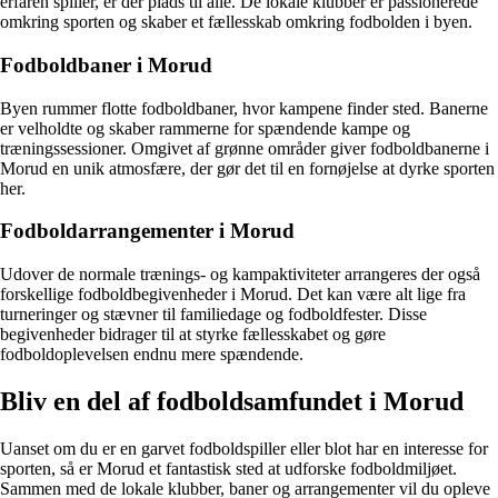
erfaren spiller, er der plads til alle. De lokale klubber er passionerede
omkring sporten og skaber et fællesskab omkring fodbolden i byen.
Fodboldbaner i Morud
Byen rummer flotte fodboldbaner, hvor kampene finder sted. Banerne
er velholdte og skaber rammerne for spændende kampe og
træningssessioner. Omgivet af grønne områder giver fodboldbanerne i
Morud en unik atmosfære, der gør det til en fornøjelse at dyrke sporten
her.
Fodboldarrangementer i Morud
Udover de normale trænings- og kampaktiviteter arrangeres der også
forskellige fodboldbegivenheder i Morud. Det kan være alt lige fra
turneringer og stævner til familiedage og fodboldfester. Disse
begivenheder bidrager til at styrke fællesskabet og gøre
fodboldoplevelsen endnu mere spændende.
Bliv en del af fodboldsamfundet i Morud
Uanset om du er en garvet fodboldspiller eller blot har en interesse for
sporten, så er Morud et fantastisk sted at udforske fodboldmiljøet.
Sammen med de lokale klubber, baner og arrangementer vil du opleve